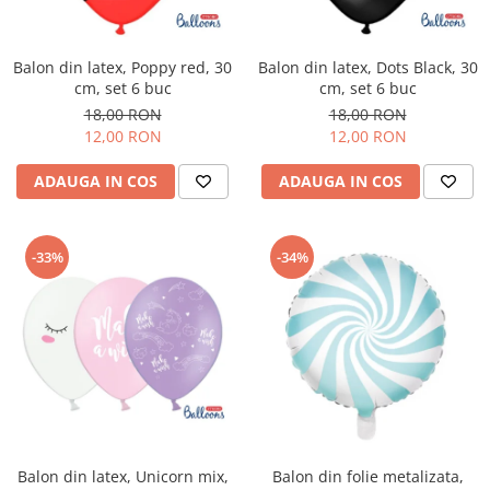
Sabloane - Embosere
Ustensile ciocolata
AMBALARE & PREZENTARE
Balon din latex, Poppy red, 30
Balon din latex, Dots Black, 30
cm, set 6 buc
cm, set 6 buc
Cupcakes
18,00 RON
18,00 RON
Briose
12,00 RON
12,00 RON
Cakepops - Acadele
ADAUGA IN COS
ADAUGA IN COS
Torturi
Prajituri
Praline - Bomboane
-33%
-34%
Eclair - Macarons
Pungi celofan
Forme pentru copt
Candybar - Catering
Alte ambalaje
DECORARE
Pasta de zahar - Icing
Decoratiuni din zahar
Balon din latex, Unicorn mix,
Balon din folie metalizata,