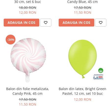
30 cm, set 6 buc
Candy Blue, 45 cm
Decoratiuni din ciocolata
18,00 RON
17,50 RON
Barot
12,00 RON
11,50 RON
Printuri Comestibile
Ornamente
ADAUGA IN COS
ADAUGA IN COS
Flori Comestibile
RELAXARE & HOBBY
-34%
Role pentru colorat
Postere gigant
Puzzele mecanic
PETRECERI & EVENIMENTE
Paie colorate
Baloane
Cutii marturii
Articole party
Balon din folie metalizata,
Balon din latex, Bright Green
Candy Pink, 45 cm
Pastel, 12 cm, set 10 buc
Toppere prajituri
17,50 RON
12,00 RON
DETERGENTI & CURATENIE
11,50 RON