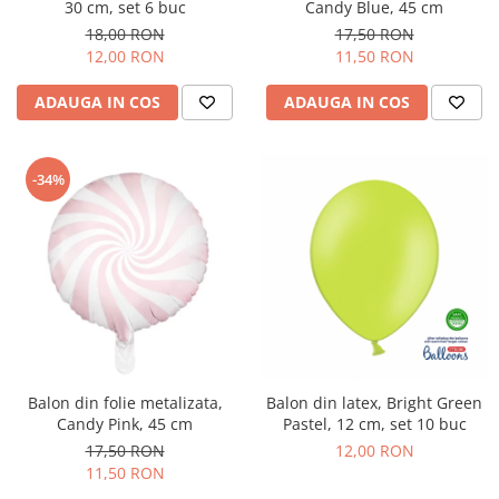
30 cm, set 6 buc
Candy Blue, 45 cm
Decoratiuni din ciocolata
18,00 RON
17,50 RON
Barot
12,00 RON
11,50 RON
Printuri Comestibile
Ornamente
ADAUGA IN COS
ADAUGA IN COS
Flori Comestibile
RELAXARE & HOBBY
-34%
Role pentru colorat
Postere gigant
Puzzele mecanic
PETRECERI & EVENIMENTE
Paie colorate
Baloane
Cutii marturii
Articole party
Balon din folie metalizata,
Balon din latex, Bright Green
Candy Pink, 45 cm
Pastel, 12 cm, set 10 buc
Toppere prajituri
17,50 RON
12,00 RON
DETERGENTI & CURATENIE
11,50 RON