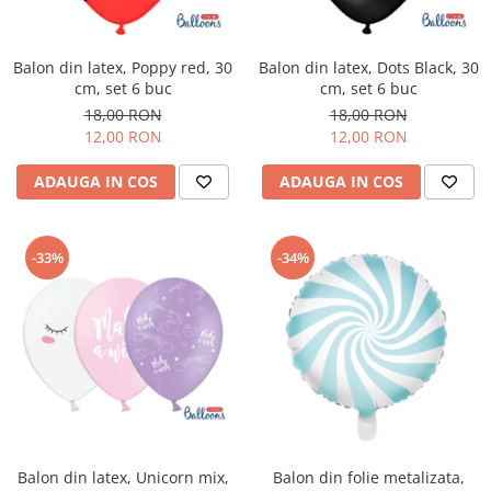
Sabloane - Embosere
Ustensile ciocolata
AMBALARE & PREZENTARE
Balon din latex, Poppy red, 30
Balon din latex, Dots Black, 30
cm, set 6 buc
cm, set 6 buc
Cupcakes
18,00 RON
18,00 RON
Briose
12,00 RON
12,00 RON
Cakepops - Acadele
ADAUGA IN COS
ADAUGA IN COS
Torturi
Prajituri
Praline - Bomboane
-33%
-34%
Eclair - Macarons
Pungi celofan
Forme pentru copt
Candybar - Catering
Alte ambalaje
DECORARE
Pasta de zahar - Icing
Decoratiuni din zahar
Balon din latex, Unicorn mix,
Balon din folie metalizata,