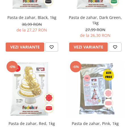
Sabloane - Embosere
Ustensile ciocolata
AMBALARE & PREZENTARE
Pasta de zahar, Black, 1kg
Pasta de zahar, Dark Green,
1kg
30,99 RON
Cupcakes
27,99 RON
de la 27,27 RON
Briose
de la 26,30 RON
Cakepops - Acadele
VEZI VARIANTE
VEZI VARIANTE
Torturi
Prajituri
Praline - Bomboane
-6%
-6%
Eclair - Macarons
Pungi celofan
Forme pentru copt
Candybar - Catering
Alte ambalaje
DECORARE
Pasta de zahar - Icing
Decoratiuni din zahar
Pasta de zahar, Red, 1kg
Pasta de zahar, Pink, 1kg