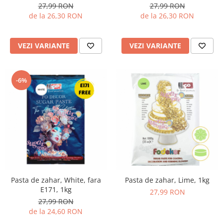
Decoratiuni din ciocolata
27,99 RON
27,99 RON
de la 26,30 RON
de la 26,30 RON
Barot
Printuri Comestibile
Ornamente
VEZI VARIANTE
VEZI VARIANTE
Flori Comestibile
RELAXARE & HOBBY
-6%
Role pentru colorat
Postere gigant
Puzzele mecanic
PETRECERI & EVENIMENTE
Paie colorate
Baloane
Cutii marturii
Articole party
Pasta de zahar, White, fara
Pasta de zahar, Lime, 1kg
E171, 1kg
Toppere prajituri
27,99 RON
27,99 RON
DETERGENTI & CURATENIE
de la 24,60 RON