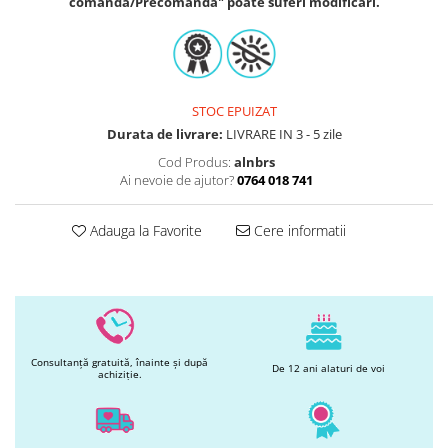
comanda/Precomanda" poate suferi modificari.
Printuri Comestibile
Ornamente
Flori Comestibile
RELAXARE & HOBBY
Role pentru colorat
STOC EPUIZAT
Postere gigant
Durata de livrare:
LIVRARE IN 3 - 5 zile
Puzzele mecanic
Cod Produs:
alnbrs
Ai nevoie de ajutor?
0764 018 741
PETRECERI & EVENIMENTE
Paie colorate
Adauga la Favorite
Cere informatii
Baloane
Cutii marturii
Articole party
Toppere prajituri
DETERGENTI & CURATENIE
Consultanță gratuită, înainte și după
De 12 ani alaturi de voi
achiziție.