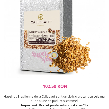
Ustensile ciocolata
AMBALARE & PREZENTARE
Cupcakes
Briose
Cakepops - Acadele
Torturi
Prajituri
Praline - Bomboane
Eclair - Macarons
Pungi celofan
Forme pentru copt
Candybar - Catering
Alte ambalaje
DECORARE
102,50 RON
Pasta de zahar - Icing
Decoratiuni din zahar
Hazelnut Bresilienne de la Callebaut sunt un deliciu crocant cu cele mai
Decoratiuni din ciocolata
bune alune de padure si caramel.
Barot
Important: Pretul produselor cu status "La