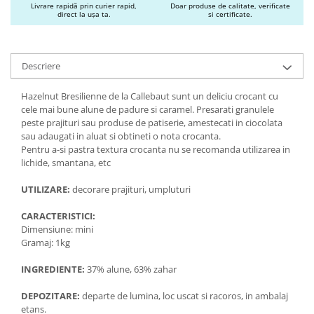
Livrare rapidă prin curier rapid,
Doar produse de calitate, verificate
direct la ușa ta.
si certificate.
Descriere
Hazelnut Bresilienne de la Callebaut sunt un deliciu crocant cu
cele mai bune alune de padure si caramel. Presarati granulele
peste prajituri sau produse de patiserie, amestecati in ciocolata
sau adaugati in aluat si obtineti o nota crocanta.
Pentru a-si pastra textura crocanta nu se recomanda utilizarea in
lichide, smantana, etc
UTILIZARE:
decorare prajituri, umpluturi
CARACTERISTICI:
Dimensiune: mini
Gramaj: 1kg
INGREDIENTE:
37% alune, 63% zahar
DEPOZITARE:
departe de lumina, loc uscat si racoros, in ambalaj
etans.