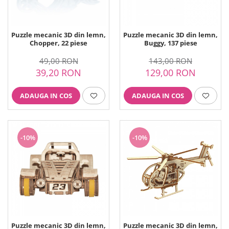
Ustensile ciocolata
AMBALARE & PREZENTARE
Cupcakes
Puzzle mecanic 3D din lemn,
Puzzle mecanic 3D din lemn,
Chopper, 22 piese
Buggy, 137 piese
Briose
Cakepops - Acadele
49,00 RON
143,00 RON
Torturi
39,20 RON
129,00 RON
Prajituri
Praline - Bomboane
ADAUGA IN COS
ADAUGA IN COS
Eclair - Macarons
Pungi celofan
Forme pentru copt
-10%
-10%
Candybar - Catering
Alte ambalaje
DECORARE
Pasta de zahar - Icing
Decoratiuni din zahar
Decoratiuni din ciocolata
Barot
Puzzle mecanic 3D din lemn,
Puzzle mecanic 3D din lemn,