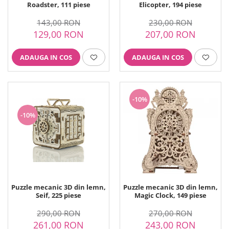
Printuri Comestibile
Roadster, 111 piese
Elicopter, 194 piese
Ornamente
143,00 RON
230,00 RON
Flori Comestibile
129,00 RON
207,00 RON
RELAXARE & HOBBY
Role pentru colorat
ADAUGA IN COS
ADAUGA IN COS
Postere gigant
Puzzele mecanic
PETRECERI & EVENIMENTE
-10%
Paie colorate
-10%
Baloane
Cutii marturii
Articole party
Toppere prajituri
DETERGENTI & CURATENIE
Puzzle mecanic 3D din lemn,
Puzzle mecanic 3D din lemn,
Seif, 225 piese
Magic Clock, 149 piese
290,00 RON
270,00 RON
261,00 RON
243,00 RON