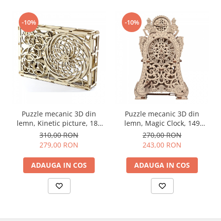
-10%
-10%
Puzzle mecanic 3D din
Puzzle mecanic 3D din
lemn, Kinetic picture, 185
lemn, Magic Clock, 149
piese
piese
310,00 RON
270,00 RON
279,00 RON
243,00 RON
ADAUGA IN COS
ADAUGA IN COS