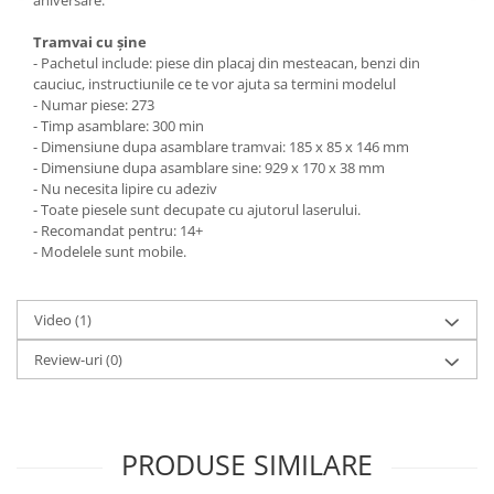
aniversare.
Tramvai cu șine
- Pachetul include: piese din placaj din mesteacan, benzi din
cauciuc, instructiunile ce te vor ajuta sa termini modelul
- Numar piese: 273
- Timp asamblare: 300 min
- Dimensiune dupa asamblare tramvai: 185 x 85 x 146 mm
- Dimensiune dupa asamblare sine: 929 x 170 x 38 mm
- Nu necesita lipire cu adeziv
- Toate piesele sunt decupate cu ajutorul laserului.
- Recomandat pentru: 14+
- Modelele sunt mobile.
Video
(1)
Review-uri
(0)
PRODUSE SIMILARE