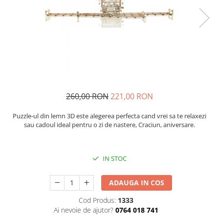
Sabloane - Embosere
Ustensile ciocolata
AMBALARE & PREZENTARE
Cupcakes
Briose
Cakepops - Acadele
Torturi
Prajituri
260,00 RON
221,00 RON
Praline - Bomboane
Puzzle-ul din lemn 3D este alegerea perfecta cand vrei sa te relaxezi
Eclair - Macarons
sau cadoul ideal pentru o zi de nastere, Craciun, aniversare.
Pungi celofan
Forme pentru copt
Candybar - Catering
IN STOC
Alte ambalaje
ADAUGA IN COS
DECORARE
Pasta de zahar - Icing
Cod Produs:
1333
Ai nevoie de ajutor?
0764 018 741
Decoratiuni din zahar