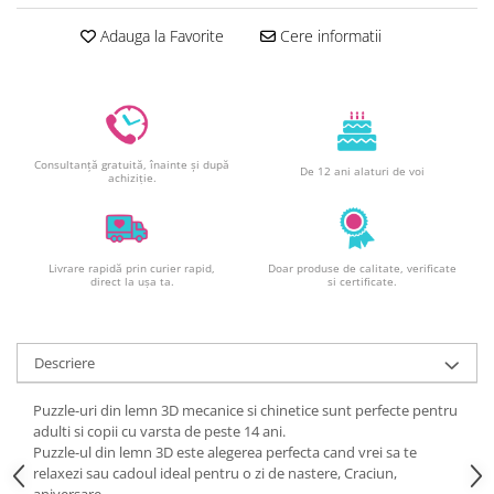
Decoratiuni din ciocolata
Adauga la Favorite
Cere informatii
Barot
Printuri Comestibile
Ornamente
Flori Comestibile
RELAXARE & HOBBY
Consultanță gratuită, înainte și după
De 12 ani alaturi de voi
achiziție.
Role pentru colorat
Postere gigant
Puzzele mecanic
Livrare rapidă prin curier rapid,
Doar produse de calitate, verificate
PETRECERI & EVENIMENTE
direct la ușa ta.
si certificate.
Paie colorate
Baloane
Descriere
Cutii marturii
Articole party
Puzzle-uri din lemn 3D mecanice si chinetice sunt perfecte pentru
Toppere prajituri
adulti si copii cu varsta de peste 14 ani.
Puzzle-ul din lemn 3D este alegerea perfecta cand vrei sa te
DETERGENTI & CURATENIE
relaxezi sau cadoul ideal pentru o zi de nastere, Craciun,