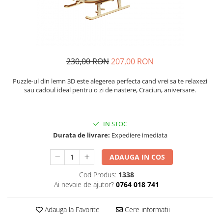
Sabloane - Embosere
Ustensile ciocolata
AMBALARE & PREZENTARE
Cupcakes
Briose
230,00 RON
207,00 RON
Cakepops - Acadele
Puzzle-ul din lemn 3D este alegerea perfecta cand vrei sa te relaxezi
Torturi
sau cadoul ideal pentru o zi de nastere, Craciun, aniversare.
Prajituri
Praline - Bomboane
Eclair - Macarons
IN STOC
Pungi celofan
Durata de livrare:
Expediere imediata
Forme pentru copt
ADAUGA IN COS
Candybar - Catering
Alte ambalaje
Cod Produs:
1338
Ai nevoie de ajutor?
0764 018 741
DECORARE
Pasta de zahar - Icing
Adauga la Favorite
Cere informatii
Decoratiuni din zahar