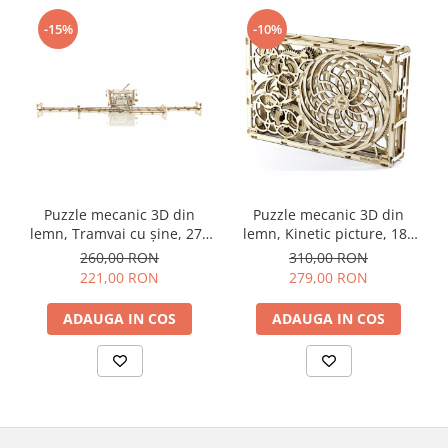
-15%
-10%
Puzzle mecanic 3D din
Puzzle mecanic 3D din
lemn, Tramvai cu șine, 273
lemn, Kinetic picture, 185
piese
piese
260,00 RON
310,00 RON
221,00 RON
279,00 RON
ADAUGA IN COS
ADAUGA IN COS