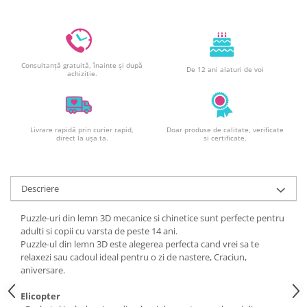
Decoratiuni din ciocolata
Barot
Printuri Comestibile
Ornamente
Consultanță gratuită, înainte și după
De 12 ani alaturi de voi
achiziție.
Flori Comestibile
RELAXARE & HOBBY
Role pentru colorat
Livrare rapidă prin curier rapid,
Doar produse de calitate, verificate
Postere gigant
direct la ușa ta.
si certificate.
Puzzele mecanic
PETRECERI & EVENIMENTE
Descriere
Paie colorate
Baloane
Puzzle-uri din lemn 3D mecanice si chinetice sunt perfecte pentru
Cutii marturii
adulti si copii cu varsta de peste 14 ani.
Puzzle-ul din lemn 3D este alegerea perfecta cand vrei sa te
Articole party
relaxezi sau cadoul ideal pentru o zi de nastere, Craciun,
Toppere prajituri
aniversare.
DETERGENTI & CURATENIE
Elicopter