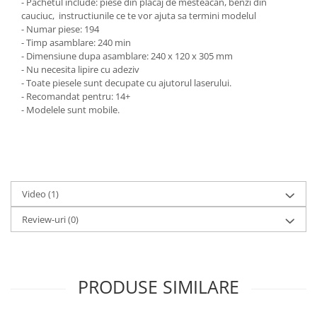
- Pachetul include: piese din placaj de mesteacan, benzi din
cauciuc, instructiunile ce te vor ajuta sa termini modelul
- Numar piese: 194
- Timp asamblare: 240 min
- Dimensiune dupa asamblare: 240 x 120 x 305 mm
- Nu necesita lipire cu adeziv
- Toate piesele sunt decupate cu ajutorul laserului.
- Recomandat pentru: 14+
- Modelele sunt mobile.
Video
(1)
Review-uri
(0)
PRODUSE SIMILARE