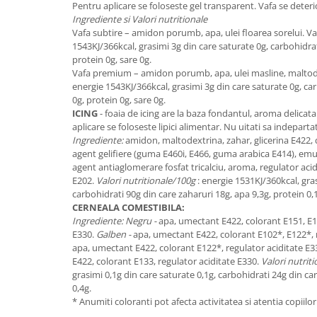
Pentru aplicare se foloseste gel transparent. Vafa se dete
Ingrediente si Valori nutritionale
Vafa subtire – amidon porumb, apa, ulei floarea sorelui. Va
1543KJ/366kcal, grasimi 3g din care saturate 0g, carbohidrat
protein 0g, sare 0g.
Vafa premium – amidon porumb, apa, ulei masline, maltodex
energie 1543KJ/366kcal, grasimi 3g din care saturate 0g, ca
0g, protein 0g, sare 0g.
ICING
- foaia de icing are la baza fondantul, aroma delicata 
aplicare se foloseste lipici alimentar. Nu uitati sa indepartat
Ingrediente:
amidon, maltodextrina, zahar, glicerina E422, 
agent gelifiere (guma E460i, E466, guma arabica E414), emul
agent antiaglomerare fosfat tricalciu, aroma, regulator aci
E202.
Valori nutritionale/100g
: energie 1531KJ/360kcal, gras
carbohidrati 90g din care zaharuri 18g, apa 9,3g, protein 0,1
CERNEALA COMESTIBILA:
Ingrediente: Negru -
apa, umectant E422, colorant E151, E1
E330.
Galben -
apa, umectant E422, colorant E102*, E122*, 
apa, umectant E422, colorant E122*, regulator aciditate E3
E422, colorant E133, regulator aciditate E330.
Valori nutrit
grasimi 0,1g din care saturate 0,1g, carbohidrati 24g din car
0,4g.
* Anumiti coloranti pot afecta activitatea si atentia copiilor