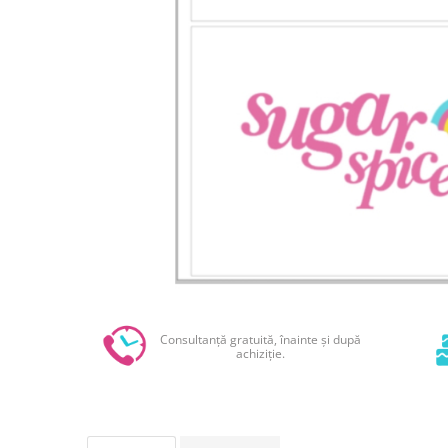
Sabloane - Embosere
Ustensile ciocolata
AMBALARE & PREZENTARE
Cupcakes
Briose
Cakepops - Acadele
Torturi
Prajituri
Praline - Bomboane
Eclair - Macarons
Pungi celofan
Forme pentru copt
Candybar - Catering
Consultanță gratuită, înainte și după
Alte ambalaje
achiziție.
DECORARE
Pasta de zahar - Icing
Decoratiuni din zahar