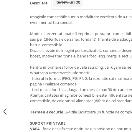
Review-uri
(0)
Descriere
Decoratiuni din ciocolata
Barot
Imaginile comestibile sunt o modalitate excelenta de a-ti p
Printuri Comestibile
evenimentul tau special.
Ornamente
Modelul prezentat poate fi imprimat pe suport comestibil 
Flori Comestibile
sau pe ICING (foaie de zahar, fondant). Inainte de a adauga
RELAXARE & HOBBY
hartiei comestibile.
Daca ai nevoie de imagini personalizate la comanda (desen
Role pentru colorat
botez, motive traditionale, banda foto, etc), mergi la sectiu
Postere gigant
Puzzele mecanic
Pentru imprimarea foilor de vafa sau icing, va rugam sa ne 
Whatsapp urmatoarele informatii:
PETRECERI & EVENIMENTE
- fisierul in format JPEG, JPG, PNG, la rezolutie cat mai mar
Paie colorate
pagina Finalizare comanda
- text (daca doriti sa adaugati un mesaj, max 30 de caracte
Baloane
Atentie: calitatea imaginilor comestibile este influentata d
Cutii marturii
comestibile, de colorantul alimentar (diferit de cel standard
Articole party
Termen executie
: 2-4 zile lucratoare (in functie de compl
Toppere prajituri
DETERGENTI & CURATENIE
SUPORT PRINTARE:
VAFA
- foaia de vafa este obtinuta din amidon de porumb, 