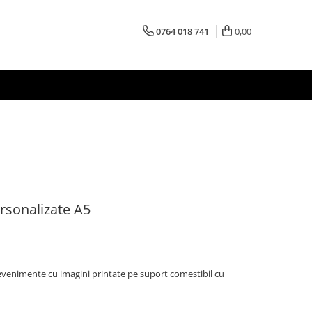
0764 018 741
0,00
rsonalizate A5
 evenimente cu imagini printate pe suport comestibil cu