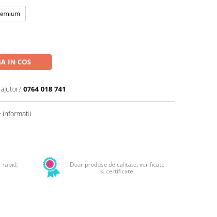
remium
A IN COS
 ajutor?
0764 018 741
informatii
Distribuie
pe
Facebook
 rapid,
Doar produse de calitate, verificate
si certificate.