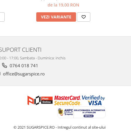
de la 19,00 RON
VEZI VARIANTE
V
SUPORT CLIENTI
10:00 - 17:00, Sambata - Duminica: inchis
0764 018 741
office@sugarspice.ro
© 2021 SUGARSPICE.RO - Intregul continut al site-ului