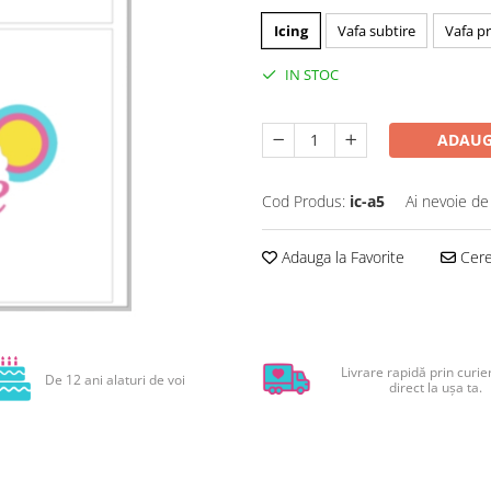
Icing
Vafa subtire
Vafa p
IN STOC
ADAUG
Cod Produs:
ic-a5
Ai nevoie de
Adauga la Favorite
Cere 
Livrare rapidă prin curier
De 12 ani alaturi de voi
direct la ușa ta.