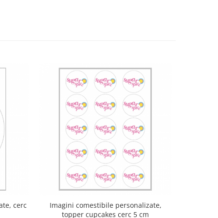
ate, cerc
Imagini comestibile personalizate,
Imagini
topper cupcakes cerc 5 cm
topp