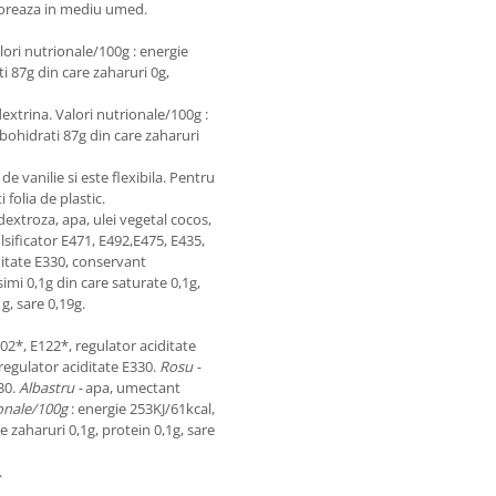
rioreaza in mediu umed.
lori nutrionale/100g : energie
i 87g din care zaharuri 0g,
trina. Valori nutrionale/100g :
rbohidrati 87g din care zaharuri
de vanilie si este flexibila. Pentru
i folia de plastic.
dextroza, apa, ulei vegetal cocos,
sificator E471, E492,E475, E435,
ditate E330, conservant
imi 0,1g din care saturate 0,1g,
g, sare 0,19g.
02*, E122*, regulator aciditate
regulator aciditate E330.
Rosu -
30.
Albastru -
apa, umectant
ionale/100g
: energie 253KJ/61kcal,
e zaharuri 0,1g, protein 0,1g, sare
.