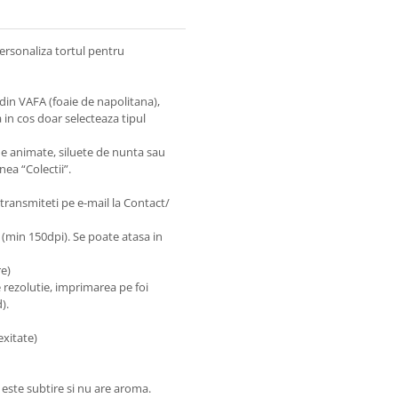
ersonaliza tortul pentru
din VAFA (foaie de napolitana),
 in cos doar selecteaza tipul
e animate, siluete de nunta sau
nea “Colectii”.
transmiteti pe e-mail la Contact/
e (min 150dpi). Se poate atasa in
re)
e rezolutie, imprimarea pe foi
).
exitate)
este subtire si nu are aroma.