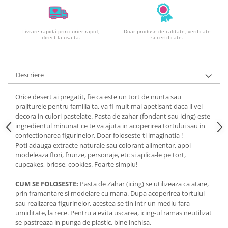
Livrare rapidă prin curier rapid,
Doar produse de calitate, verificate
direct la ușa ta.
si certificate.
Descriere
Orice desert ai pregatit, fie ca este un tort de nunta sau
prajiturele pentru familia ta, va fi mult mai apetisant daca il vei
decora in culori pastelate. Pasta de zahar (fondant sau icing) este
ingredientul minunat ce te va ajuta in acoperirea tortului sau in
confectionarea figurinelor. Doar foloseste-ti imaginatia !
Poti adauga extracte naturale sau colorant alimentar, apoi
modeleaza flori, frunze, personaje, etc si aplica-le pe tort,
cupcakes, briose, cookies. Foarte simplu!
CUM SE FOLOSESTE:
Pasta de Zahar (icing) se utilizeaza ca atare,
prin framantare si modelare cu mana. Dupa acoperirea tortului
sau realizarea figurinelor, acestea se tin intr-un mediu fara
umiditate, la rece. Pentru a evita uscarea, icing-ul ramas neutilizat
se pastreaza in punga de plastic, bine inchisa.