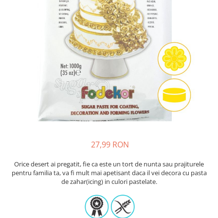
Sabloane - Embosere
Ustensile ciocolata
AMBALARE & PREZENTARE
Cupcakes
Briose
Cakepops - Acadele
Torturi
Prajituri
Praline - Bomboane
Eclair - Macarons
Pungi celofan
27,99 RON
Forme pentru copt
Candybar - Catering
Orice desert ai pregatit, fie ca este un tort de nunta sau prajiturele
Alte ambalaje
pentru familia ta, va fi mult mai apetisant daca il vei decora cu pasta
de zahar(icing) in culori pastelate.
DECORARE
Pasta de zahar - Icing
Decoratiuni din zahar