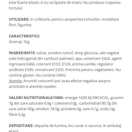
Este foarte elastic si nu se lipeste de maini. Nu produce craparea
tortului.
UTILIZARE:
in cofetarie, pentru acoperirea torturilor, modelare
flori, figurine.
CARACTERISTICI:
Gramaj: 1kg
INGREDIENTE:
zahar, amidon cartof, sirop glucoza, ulei vegetal
(ulei hidrogenat din samburi palmier), apa, umectant E422, agent
ingrosare E466, colorant E102, E129, aroma vanilie, regulator
aciditate E330, conservant E202. Potrivita pentru vegetarieni. Nu
contine gluten. Nu contine OMG.
Atentie:
Anumiti coloranti pot avea efecte negative asupra
activitatii si atentiei copiilor.
VALORI NUTRITIONALE/100G:
energie 1630 KJ/390 KCAL, grasimi
7g din care saturate 6,9g / colesterol 0g, carbohidrati 80,7g din
care zahar 60g, amidon 18,5g, proteine 0g, sare 0,1g, sodiu 0g,
fibre 0,2g.
DEPOZITARE:
departe de lumina, loc uscat si racoros, in ambalaj
etans.