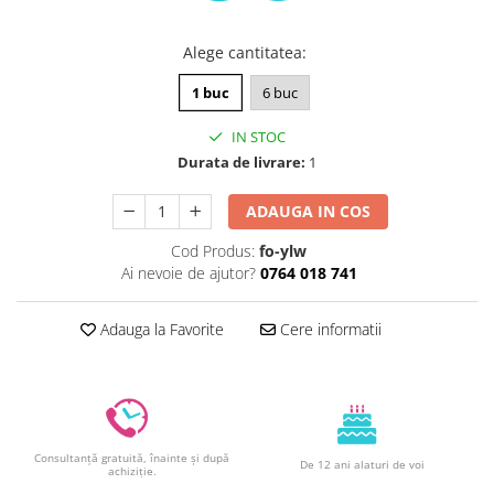
Decoratiuni din ciocolata
Barot
Alege cantitatea
:
Printuri Comestibile
1 buc
6 buc
Ornamente
Flori Comestibile
IN STOC
RELAXARE & HOBBY
Durata de livrare:
1
Role pentru colorat
ADAUGA IN COS
Postere gigant
Puzzele mecanic
Cod Produs:
fo-ylw
Ai nevoie de ajutor?
0764 018 741
PETRECERI & EVENIMENTE
Paie colorate
Adauga la Favorite
Cere informatii
Baloane
Cutii marturii
Articole party
Toppere prajituri
DETERGENTI & CURATENIE
Consultanță gratuită, înainte și după
De 12 ani alaturi de voi
achiziție.