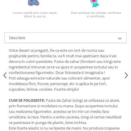
Livrare rapidă prin curier rapid,
Doar produse de calitate, verificate
direct la ușa ta.
si certificate.
Descriere
Orice desert ai pregatit, fie ca este un tort de nunta sau
prajiturele pentru familia ta, va fi mult mai apetisant daca il vei
decora in culori pastelate. Pasta de zahar (fondant sau icing) este
ingredientul minunat ce te va ajuta in acoperirea tortului sau in
confectionarea figurinelor. Doar foloseste-ti imaginatia !
Poti adauga extracte naturale sau colorant alimentar, apoi
modeleaza flori, frunze, personaje, etc si aplica-le pe tort,
cupcakes, briose, cookies. Foarte simplu!
CUM SE FOLOSESTE:
Pasta de Zahar (icing) se utilizeaza ca atare,
prin framantare si modelare cu mana. Dupa acoperirea tortului
sau realizarea figurinelor, acestea se tin intr-un mediu fara
umiditate, la rece. Pentru a evita uscarea, icing-ul ramas neutilizat
se pastreaza in punga de plastic, bine inchisa.
Este foarte elastic si nu se lipeste de maini. Nu produce craparea