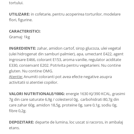
tortului.
UTILIZARE:
in cofetarie, pentru acoperirea torturilor, modelare
flori, figurine.
CARACTERISTICI:
Gramaj: 1kg
INGREDIENTE:
zahar, amidon cartof, sirop glucoza, ulei vegetal
(ulei hidrogenat din samburi palmier), apa, umectant E422, agent
ingrosare E466, colorant E153, aroma vanilie, regulator aciditate
E330, conservant E202. Potrivita pentru vegetarieni. Nu contine
gluten. Nu contine OMG.
Atentie:
Anumiti coloranti pot avea efecte negative asupra
activitatii si atentiei copiilor.
VALORI NUTRITIONALE/100G:
energie 1630 KJ/390 KCAL, grasimi
7g din care saturate 6,9g / colesterol 0g, carbohidrati 80,7g din
care zahar 60g, amidon 18,5g, proteine 0g, sare 0,1g, sodiu 0g,
fibre 0,2g.
DEPOZITARE:
departe de lumina, loc uscat si racoros, in ambalaj
etans.