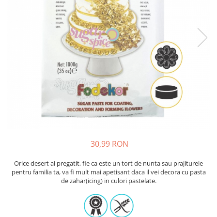
Sabloane - Embosere
Ustensile ciocolata
AMBALARE & PREZENTARE
Cupcakes
Briose
Cakepops - Acadele
Torturi
Prajituri
Praline - Bomboane
Eclair - Macarons
Pungi celofan
30,99 RON
Forme pentru copt
Candybar - Catering
Orice desert ai pregatit, fie ca este un tort de nunta sau prajiturele
Alte ambalaje
pentru familia ta, va fi mult mai apetisant daca il vei decora cu pasta
de zahar(icing) in culori pastelate.
DECORARE
Pasta de zahar - Icing
Decoratiuni din zahar