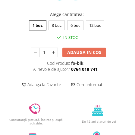
Decoratiuni din ciocolata
Barot
Alege cantitatea
:
Printuri Comestibile
1 buc
3 buc
6 buc
12 buc
Ornamente
Flori Comestibile
IN STOC
RELAXARE & HOBBY
Role pentru colorat
ADAUGA IN COS
Postere gigant
Cod Produs:
fo-blk
Puzzele mecanic
Ai nevoie de ajutor?
0764 018 741
PETRECERI & EVENIMENTE
Adauga la Favorite
Cere informatii
Paie colorate
Baloane
Cutii marturii
Articole party
Toppere prajituri
Consultanță gratuită, înainte și după
De 12 ani alaturi de voi
DETERGENTI & CURATENIE
achiziție.