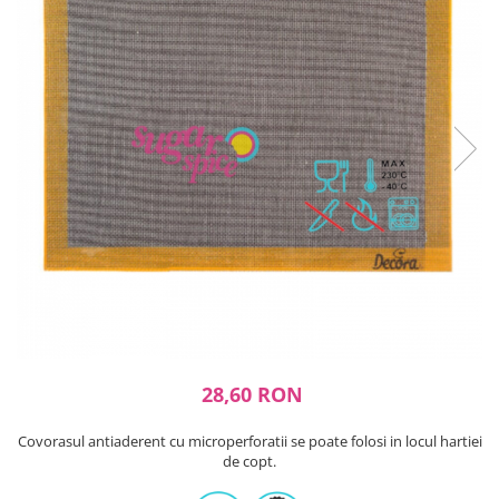
Ustensile ciocolata
AMBALARE & PREZENTARE
Cupcakes
Briose
Cakepops - Acadele
Torturi
Prajituri
Praline - Bomboane
Eclair - Macarons
Pungi celofan
Forme pentru copt
Candybar - Catering
Alte ambalaje
DECORARE
28,60 RON
Pasta de zahar - Icing
Decoratiuni din zahar
Covorasul antiaderent cu microperforatii se poate folosi in locul hartiei
Decoratiuni din ciocolata
de copt.
Barot