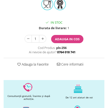
Printuri Comestibile
Ornamente
Flori Comestibile
RELAXARE & HOBBY
IN STOC
Role pentru colorat
Durata de livrare:
1
Postere gigant
Puzzele mecanic
ADAUGA IN COS
PETRECERI & EVENIMENTE
Cod Produs:
pls-256
Paie colorate
Ai nevoie de ajutor?
0764 018 741
Baloane
Cutii marturii
Adauga la Favorite
Cere informatii
Articole party
Toppere prajituri
DETERGENTI & CURATENIE
Consultanță gratuită, înainte și după
De 12 ani alaturi de voi
achiziție.