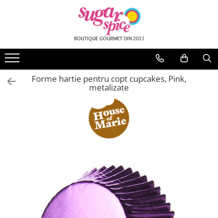
PRODUSE
IMAGINI COMESTIBILE
COLECTII
INGREDIENTE
Imagini Comestibile Personalizate
Animalutze
Vanilie - Mirodenii
Foi Vafa & Icing albe
Bacnote, Carduri
Forme hartie pentru copt cupcakes, Pink,
Ciocolata
Botez
metalizate
Aromatizare
Burn Away Cake
Colorant alimentar
Cosmos
USTENSILE & ECHIPAMENTE
Craciun
Ustensile esentiale
Fotbal
Modelare
Lilo & Stitch
Ornare
Folie acetat PVC
Paste
Decupatoare
Printese
Mulaje - Veinere
Unicorn
Tavi - Inele