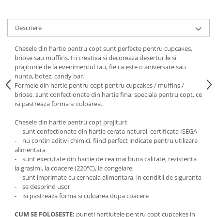
Descriere
Chesele din hartie pentru copt sunt perfecte pentru cupcakes,
briose sau muffins. Fii creativa si decoreaza deserturile si
prajiturile de la evenimentul tau, fie ca este o aniversare sau
nunta, botez, candy bar.
Formele din hartie pentru copt pentru cupcakes / muffins /
briose, sunt confectionate din hartie fina, speciala pentru copt, ce
isi pastreaza forma si culoarea.
Chesele din hartie pentru copt prajituri:
- sunt confectionate din hartie cerata natural, certificata ISEGA
- nu contin aditivi chimici, fiind perfect indicate pentru utilizare
alimentara
- sunt executate din hartie de cea mai buna calitate, rezistenta
la grasimi, la coacere (220℃), la congelare
- sunt imprimate cu cerneala alimentara, in conditii de siguranta
- se desprind usor
- isi pastreaza forma si culoarea dupa coacere
CUM SE FOLOSESTE:
puneti hartiutele pentru copt cupcakes in