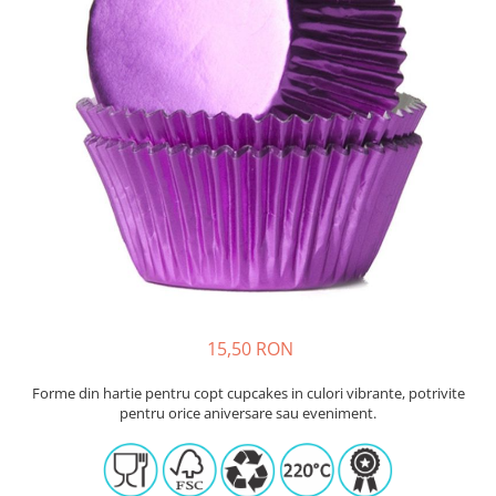
Sabloane - Embosere
Ustensile ciocolata
AMBALARE & PREZENTARE
Cupcakes
Briose
Cakepops - Acadele
Torturi
Prajituri
Praline - Bomboane
Eclair - Macarons
Pungi celofan
Forme pentru copt
15,50 RON
Candybar - Catering
Alte ambalaje
Forme din hartie pentru copt cupcakes in culori vibrante, potrivite
pentru orice aniversare sau eveniment.
DECORARE
Pasta de zahar - Icing
Decoratiuni din zahar