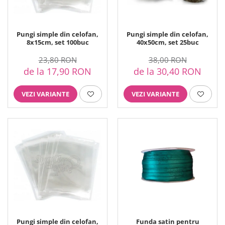
Ustensile ciocolata
AMBALARE & PREZENTARE
Cupcakes
Pungi simple din celofan,
Pungi simple din celofan,
8x15cm, set 100buc
40x50cm, set 25buc
Briose
Cakepops - Acadele
23,80 RON
38,00 RON
Torturi
de la 17,90 RON
de la 30,40 RON
Prajituri
Praline - Bomboane
VEZI VARIANTE
VEZI VARIANTE
Eclair - Macarons
Pungi celofan
Forme pentru copt
Candybar - Catering
Alte ambalaje
DECORARE
Pasta de zahar - Icing
Decoratiuni din zahar
Decoratiuni din ciocolata
Barot
Pungi simple din celofan,
Funda satin pentru