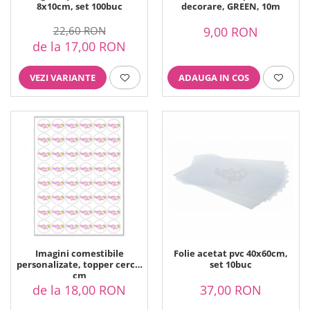
Printuri Comestibile
8x10cm, set 100buc
decorare, GREEN, 10m
Ornamente
22,60 RON
9,00 RON
Flori Comestibile
de la 17,00 RON
RELAXARE & HOBBY
Role pentru colorat
VEZI VARIANTE
ADAUGA IN COS
Postere gigant
Puzzele mecanic
PETRECERI & EVENIMENTE
Paie colorate
Baloane
Cutii marturii
Articole party
Toppere prajituri
DETERGENTI & CURATENIE
Imagini comestibile
Folie acetat pvc 40x60cm,
personalizate, topper cerc 3
set 10buc
cm
de la 18,00 RON
37,00 RON