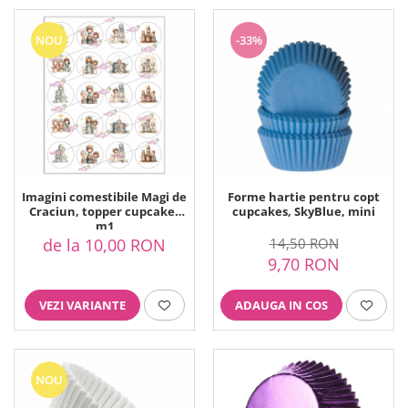
NOU
-33%
Imagini comestibile Magi de
Forme hartie pentru copt
Craciun, topper cupcakes
cupcakes, SkyBlue, mini
m1
de la 10,00 RON
14,50 RON
9,70 RON
VEZI VARIANTE
ADAUGA IN COS
NOU