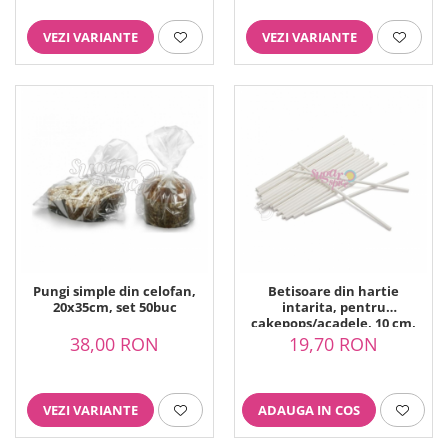
VEZI VARIANTE
VEZI VARIANTE
Pungi simple din celofan,
Betisoare din hartie
20x35cm, set 50buc
intarita, pentru
cakepops/acadele, 10 cm,
set 100buc
38,00 RON
19,70 RON
VEZI VARIANTE
ADAUGA IN COS