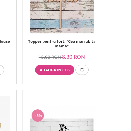
Mouse
Topper pentru tort, "Cea mai iubita
mama"
N
8,30 RON
15,00 RON
ADAUGA IN COS
-45%