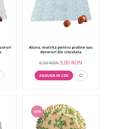
coruri
Aluna, matrita pentru praline sau
s
decoruri din ciocolata
3,00 RON
6,50 RON
ADAUGA IN COS
-50%