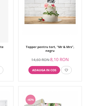
ite
Topper pentru tort, "Mr & Mrs",
negru
N
8,10 RON
14,60 RON
ADAUGA IN COS
-40%