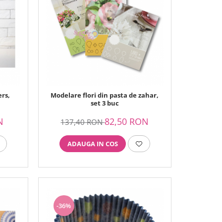
rs,
Modelare flori din pasta de zahar,
set 3 buc
N
82,50 RON
137,40 RON
ADAUGA IN COS
-36%