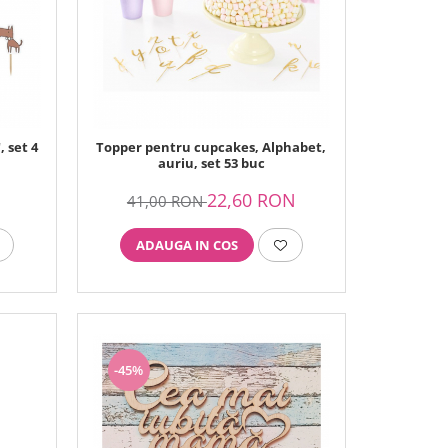
 set 4
Topper pentru cupcakes, Alphabet,
auriu, set 53 buc
N
22,60 RON
41,00 RON
ADAUGA IN COS
-45%