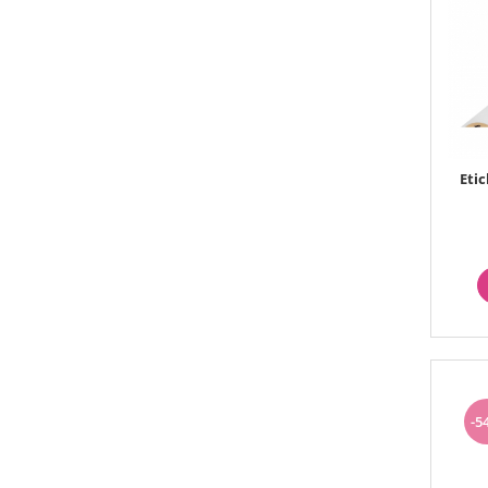
Ustensile ciocolata
AMBALARE & PREZENTARE
Cupcakes
Briose
Cakepops - Acadele
Torturi
Prajituri
Eti
Praline - Bomboane
Eclair - Macarons
Pungi celofan
Forme pentru copt
Candybar - Catering
Alte ambalaje
DECORARE
Pasta de zahar - Icing
Decoratiuni din zahar
-5
Decoratiuni din ciocolata
Barot