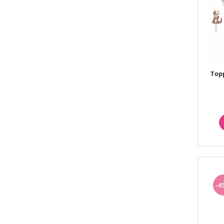
Topp
-4