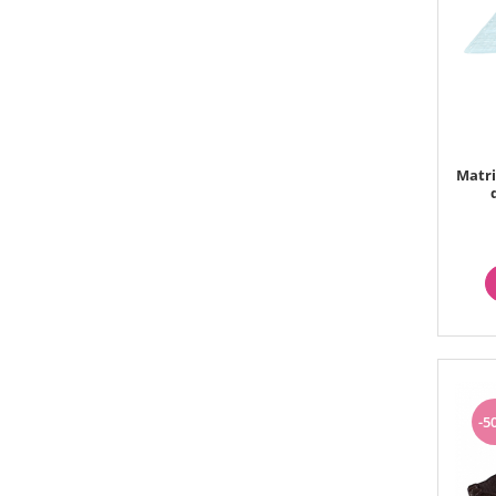
Printuri Comestibile
Ornamente
Flori Comestibile
RELAXARE & HOBBY
Role pentru colorat
Postere gigant
Puzzele mecanic
Matri
PETRECERI & EVENIMENTE
Paie colorate
Baloane
Cutii marturii
Articole party
Toppere prajituri
DETERGENTI & CURATENIE
-5