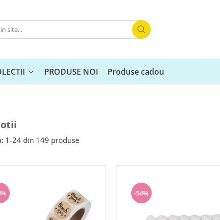
LECTII
PRODUSE NOI
Produse cadou
otii
:
1-
24
din
149
produse
8%
-54%