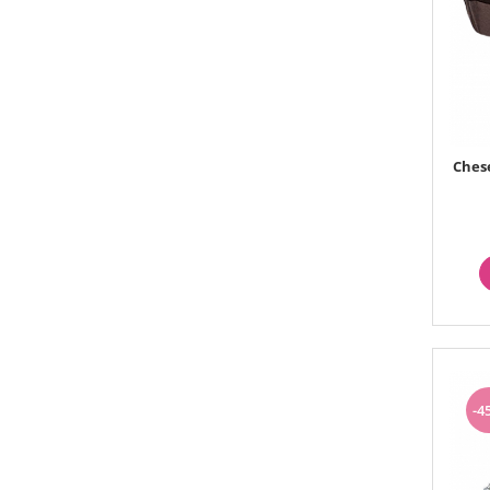
Chese
-4