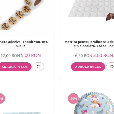
chete adezive, Thank You, m1,
Matrita pentru praline sau de
50buc
din ciocolata, Cocoa Pod
5,00 RON
3,00 RON
12,00 RON
6,50 RON
ADAUGA IN COS
ADAUGA IN COS
4%
-50%