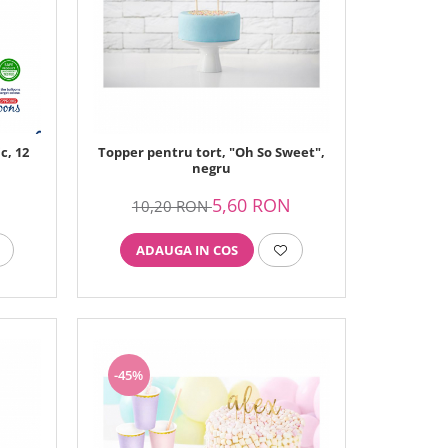
c, 12
Topper pentru tort, "Oh So Sweet",
negru
N
5,60 RON
10,20 RON
ADAUGA IN COS
-45%