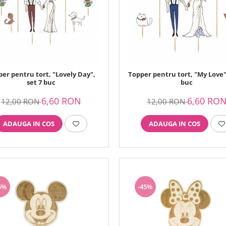
er pentru tort, "Lovely Day",
Topper pentru tort, "My Love",
set 7 buc
buc
6,60 RON
6,60 RO
12,00 RON
12,00 RON
ADAUGA IN COS
ADAUGA IN COS
5%
-45%