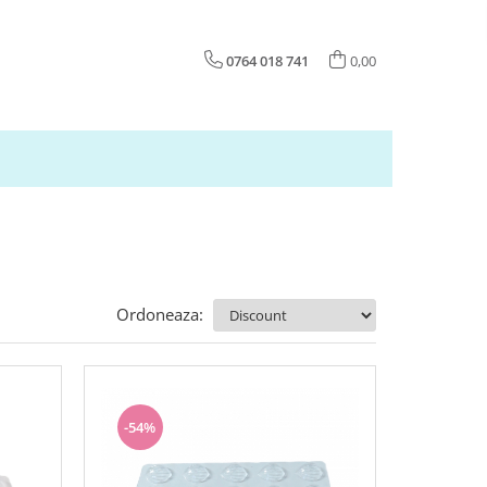
0764 018 741
0,00
Ordoneaza:
-54%