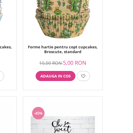
cakes,
Forme hartie pentru copt cupcakes,
Broscute, standard
N
5,00 RON
10,00 RON
ADAUGA IN COS
-45%