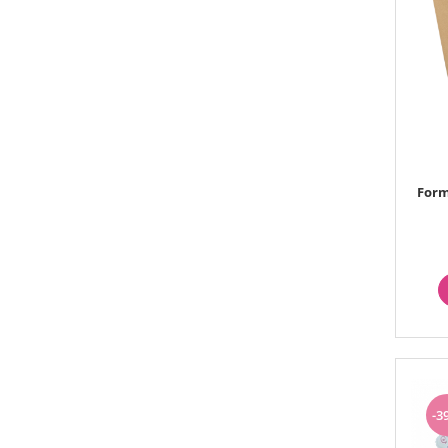
Form
-3