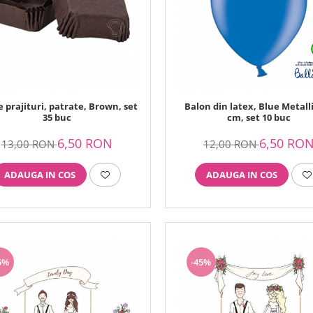
 prajituri, patrate, Brown, set
Balon din latex, Blue Metalli
35 buc
cm, set 10 buc
6,50 RON
6,50 RO
13,00 RON
12,00 RON
ADAUGA IN COS
ADAUGA IN COS
5%
-45%