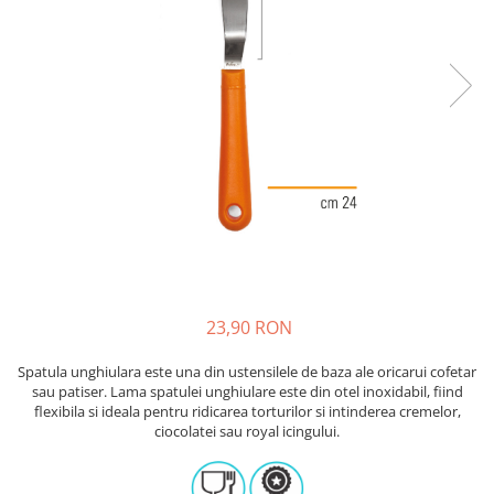
Sabloane - Embosere
Ustensile ciocolata
AMBALARE & PREZENTARE
Cupcakes
Briose
Cakepops - Acadele
Torturi
Prajituri
Praline - Bomboane
Eclair - Macarons
Pungi celofan
23,90 RON
Forme pentru copt
Candybar - Catering
Spatula unghiulara este una din ustensilele de baza ale oricarui cofetar
Alte ambalaje
sau patiser. Lama spatulei unghiulare este din otel inoxidabil, fiind
flexibila si ideala pentru ridicarea torturilor si intinderea cremelor,
DECORARE
ciocolatei sau royal icingului.
Pasta de zahar - Icing
Decoratiuni din zahar