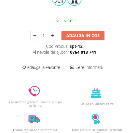
Decoratiuni din ciocolata
Barot
Printuri Comestibile
IN STOC
Ornamente
Flori Comestibile
ADAUGA IN COS
RELAXARE & HOBBY
Cod Produs:
spt-12
Role pentru colorat
Ai nevoie de ajutor?
0764 018 741
Postere gigant
Puzzele mecanic
Adauga la Favorite
Cere informatii
PETRECERI & EVENIMENTE
Paie colorate
Baloane
Cutii marturii
Consultanță gratuită, înainte și după
De 12 ani alaturi de voi
achiziție.
Articole party
Toppere prajituri
DETERGENTI & CURATENIE
Livrare rapidă prin curier rapid,
Doar produse de calitate, verificate