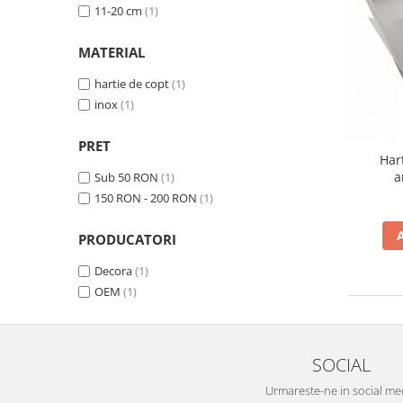
Sabloane - Embosere
11-20 cm
(1)
Ustensile ciocolata
MATERIAL
AMBALARE & PREZENTARE
Cupcakes
hartie de copt
(1)
Briose
inox
(1)
Cakepops - Acadele
PRET
Torturi
Har
Prajituri
a
Sub 50 RON
(1)
Praline - Bomboane
150 RON - 200 RON
(1)
Eclair - Macarons
PRODUCATORI
Pungi celofan
Forme pentru copt
Decora
(1)
Candybar - Catering
OEM
(1)
Alte ambalaje
DECORARE
SOCIAL
Pasta de zahar - Icing
Decoratiuni din zahar
Urmareste-ne in social me