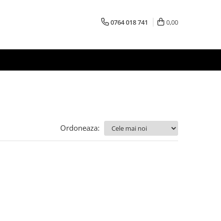
0764 018 741
0,00
Ordoneaza: