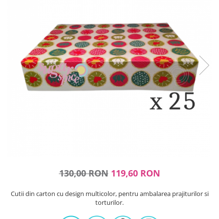
Ustensile ciocolata
AMBALARE & PREZENTARE
Cupcakes
Briose
Cakepops - Acadele
Torturi
Prajituri
Praline - Bomboane
Eclair - Macarons
Pungi celofan
Forme pentru copt
Candybar - Catering
Alte ambalaje
DECORARE
130,00 RON
119,60 RON
Pasta de zahar - Icing
Decoratiuni din zahar
Cutii din carton cu design multicolor, pentru ambalarea prajiturilor si
Decoratiuni din ciocolata
torturilor.
Barot