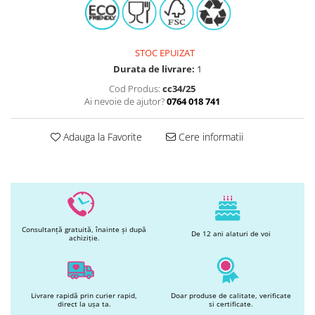
Printuri Comestibile
Ornamente
Flori Comestibile
STOC EPUIZAT
RELAXARE & HOBBY
Durata de livrare:
1
Role pentru colorat
Cod Produs:
cc34/25
Postere gigant
Ai nevoie de ajutor?
0764 018 741
Puzzele mecanic
PETRECERI & EVENIMENTE
Adauga la Favorite
Cere informatii
Paie colorate
Baloane
Cutii marturii
Articole party
Toppere prajituri
Consultanță gratuită, înainte și după
DETERGENTI & CURATENIE
De 12 ani alaturi de voi
achiziție.
Livrare rapidă prin curier rapid,
Doar produse de calitate, verificate
direct la ușa ta.
si certificate.