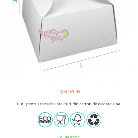
Sabloane - Embosere
Ustensile ciocolata
AMBALARE & PREZENTARE
Cupcakes
Briose
Cakepops - Acadele
Torturi
Prajituri
Praline - Bomboane
Eclair - Macarons
Pungi celofan
3,50 RON
Forme pentru copt
Candybar - Catering
Cutii pentru torturi si prajituri, din carton de culoare alba.
Alte ambalaje
DECORARE
Pasta de zahar - Icing
Decoratiuni din zahar
IN STOC