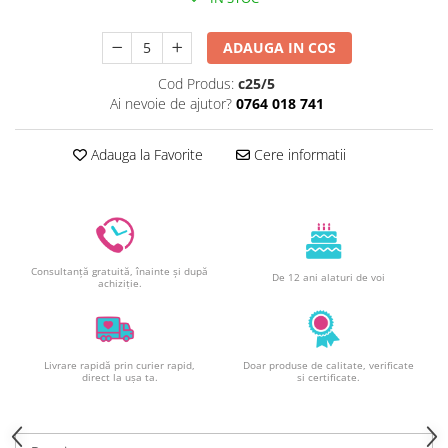
Decoratiuni din ciocolata
Barot
ADAUGA IN COS
Printuri Comestibile
Cod Produs:
c25/5
Ornamente
Ai nevoie de ajutor?
0764 018 741
Flori Comestibile
RELAXARE & HOBBY
Adauga la Favorite
Cere informatii
Role pentru colorat
Postere gigant
Puzzele mecanic
PETRECERI & EVENIMENTE
Consultanță gratuită, înainte și după
De 12 ani alaturi de voi
Paie colorate
achiziție.
Baloane
Cutii marturii
Articole party
Livrare rapidă prin curier rapid,
Doar produse de calitate, verificate
direct la ușa ta.
si certificate.
Toppere prajituri
DETERGENTI & CURATENIE