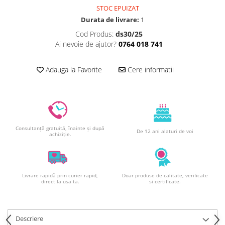
Decoratiuni din ciocolata
STOC EPUIZAT
Barot
Durata de livrare:
1
Printuri Comestibile
Cod Produs:
ds30/25
Ai nevoie de ajutor?
0764 018 741
Ornamente
Flori Comestibile
Adauga la Favorite
Cere informatii
RELAXARE & HOBBY
Role pentru colorat
Postere gigant
Puzzele mecanic
PETRECERI & EVENIMENTE
Consultanță gratuită, înainte și după
De 12 ani alaturi de voi
achiziție.
Paie colorate
Baloane
Cutii marturii
Livrare rapidă prin curier rapid,
Doar produse de calitate, verificate
Articole party
direct la ușa ta.
si certificate.
Toppere prajituri
DETERGENTI & CURATENIE
Descriere