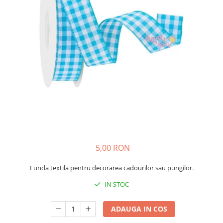
Sabloane - Embosere
Ustensile ciocolata
AMBALARE & PREZENTARE
Cupcakes
Briose
Cakepops - Acadele
Torturi
Prajituri
Praline - Bomboane
Eclair - Macarons
Pungi celofan
5,00 RON
Forme pentru copt
Candybar - Catering
Funda textila pentru decorarea cadourilor sau pungilor.
Alte ambalaje
IN STOC
DECORARE
Pasta de zahar - Icing
ADAUGA IN COS
Decoratiuni din zahar