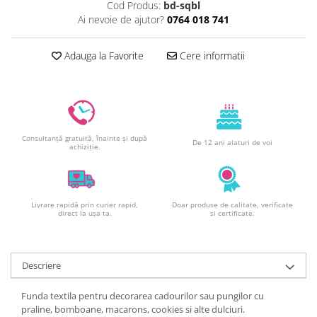
Cod Produs:
bd-sqbl
Decoratiuni din ciocolata
Ai nevoie de ajutor?
0764 018 741
Barot
Printuri Comestibile
Adauga la Favorite
Cere informatii
Ornamente
Flori Comestibile
RELAXARE & HOBBY
Role pentru colorat
Consultanță gratuită, înainte și după
Postere gigant
De 12 ani alaturi de voi
achiziție.
Puzzele mecanic
PETRECERI & EVENIMENTE
Paie colorate
Livrare rapidă prin curier rapid,
Doar produse de calitate, verificate
direct la ușa ta.
si certificate.
Baloane
Cutii marturii
Articole party
Descriere
Toppere prajituri
DETERGENTI & CURATENIE
Funda textila pentru decorarea cadourilor sau pungilor cu
praline, bomboane, macarons, cookies si alte dulciuri.