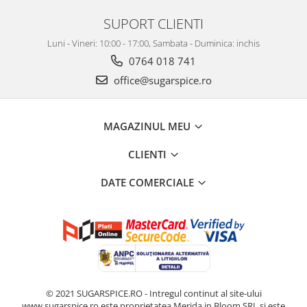
SUPORT CLIENTI
Luni - Vineri: 10:00 - 17:00, Sambata - Duminica: inchis
0764 018 741
office@sugarspice.ro
MAGAZINUL MEU
CLIENTI
DATE COMERCIALE
© 2021 SUGARSPICE.RO - Intregul continut al site-ului
www.sugarspice.ro este proprietatea Merida in Bloom SRL si este