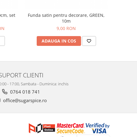
0cm, set
Funda satin pentru decorare, GREEN,
Folie ac
10m
RON
9,00 RON
ADAUGA IN COS
V
SUPORT CLIENTI
10:00 - 17:00, Sambata - Duminica: inchis
0764 018 741
office@sugarspice.ro