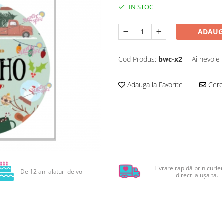
IN STOC
ADAUG
Cod Produs:
bwc-x2
Ai nevoie 
Adauga la Favorite
Cere 
Livrare rapidă prin curier
De 12 ani alaturi de voi
direct la ușa ta.