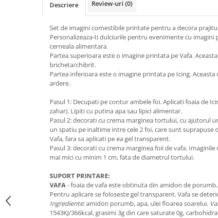
Review-uri
(0)
Descriere
Decoratiuni din ciocolata
Barot
Set de imagini comestibile printate pentru a decora praji
Printuri Comestibile
Personalizeaza-ti dulciurile pentru evenimente cu imagini 
Ornamente
cerneala alimentara.
Partea superioara este o imagine printata pe Vafa. Aceasta
Flori Comestibile
bricheta/chibrit.
RELAXARE & HOBBY
Partea inferioara este o imagine printata pe Icing. Aceast
ardere.
Role pentru colorat
Postere gigant
Pasul 1: Decupati pe contur ambele foi. Aplicati foaia de Ic
Puzzele mecanic
zahar). Lipiti cu putina apa sau lipici alimentar.
Pasul 2: decorati cu crema marginea tortului, cu ajutorul un
PETRECERI & EVENIMENTE
un spatiu pe inaltime intre cele 2 foi, care sunt suprapuse d
Paie colorate
Vafa, fara sa aplicati pe ea gel transparent.
Pasul 3: decorati cu crema marginea foii de vafa. Imaginile
Baloane
mai mici cu minim 1 cm, fata de diametrul tortului.
Cutii marturii
Articole party
SUPORT PRINTARE:
VAFA
- foaia de vafa este obtinuta din amidon de porumb, 
Toppere prajituri
Pentru aplicare se foloseste gel transparent. Vafa se dete
DETERGENTI & CURATENIE
Ingrediente:
amidon porumb, apa, ulei floarea soarelui.
Va
1543KJ/366kcal, grasimi 3g din care saturate 0g, carbohidrat