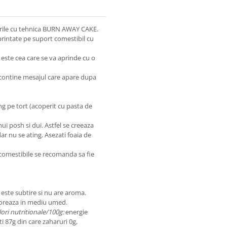
turile cu tehnica BURN AWAY CAKE.
printate pe suport comestibil cu
 este cea care se va aprinde cu o
a contine mesajul care apare dupa
ing pe tort (acoperit cu pasta de
ui posh si dui. Astfel se creeaza
ar nu se ating. Asezati foaia de
 comestibile se recomanda sa fie
este subtire si nu are aroma.
rioreaza in mediu umed.
lori nutritionale/100g:
energie
i 87g din care zaharuri 0g,