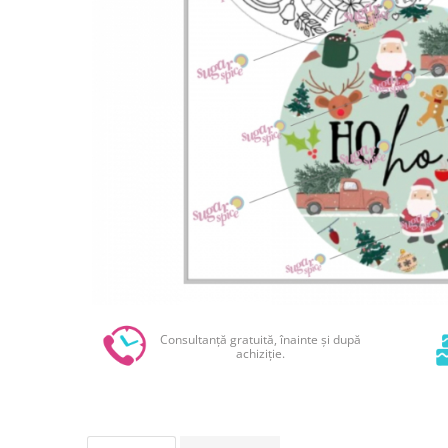
Sabloane - Embosere
Ustensile ciocolata
AMBALARE & PREZENTARE
Cupcakes
Briose
Cakepops - Acadele
Torturi
Prajituri
Praline - Bomboane
Eclair - Macarons
Pungi celofan
Forme pentru copt
Candybar - Catering
Consultanță gratuită, înainte și după
Alte ambalaje
achiziție.
DECORARE
Pasta de zahar - Icing
Decoratiuni din zahar