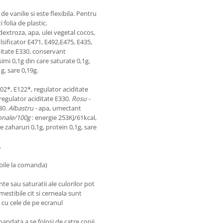
de vanilie si este flexibila. Pentru
i folia de plastic.
dextroza, apa, ulei vegetal cocos,
sificator E471, E492,E475, E435,
ditate E330, conservant
imi 0,1g din care saturate 0,1g,
g, sare 0,19g.
02*, E122*, regulator aciditate
regulator aciditate E330.
Rosu -
30.
Albastru -
apa, umectant
ionale/100g
: energie 253KJ/61kcal,
e zaharuri 0,1g, protein 0,1g, sare
.
ibile la comanda)
te sau saturatii ale culorilor pot
estibile cit si cerneala sunt
e cu cele de pe ecranul
data a se folosi de catre copii.