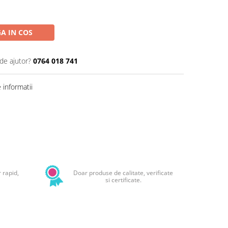
A IN COS
de ajutor?
0764 018 741
informatii
Distribuie
pe
Facebook
 rapid,
Doar produse de calitate, verificate
si certificate.