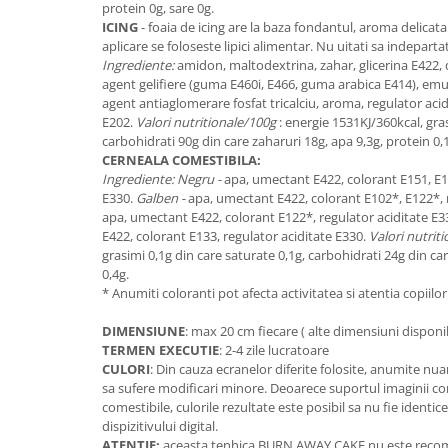
protein 0g, sare 0g.
ICING
- foaia de icing are la baza fondantul, aroma delicata 
aplicare se foloseste lipici alimentar. Nu uitati sa indepartat
Ingrediente:
amidon, maltodextrina, zahar, glicerina E422, 
agent gelifiere (guma E460i, E466, guma arabica E414), emul
agent antiaglomerare fosfat tricalciu, aroma, regulator aci
E202.
Valori nutritionale/100g
: energie 1531KJ/360kcal, gras
carbohidrati 90g din care zaharuri 18g, apa 9,3g, protein 0,1
CERNEALA COMESTIBILA:
Ingrediente: Negru -
apa, umectant E422, colorant E151, E1
E330.
Galben -
apa, umectant E422, colorant E102*, E122*, 
apa, umectant E422, colorant E122*, regulator aciditate E3
E422, colorant E133, regulator aciditate E330.
Valori nutrit
grasimi 0,1g din care saturate 0,1g, carbohidrati 24g din car
0,4g.
* Anumiti coloranti pot afecta activitatea si atentia copiilor
DIMENSIUNE
: max 20 cm fiecare ( alte dimensiuni dispon
TERMEN EXECUTIE
: 2-4 zile lucratoare
CULORI
: Din cauza ecranelor diferite folosite, anumite nuan
sa sufere modificari minore. Deoarece suportul imaginii com
comestibile, culorile rezultate este posibil sa nu fie identic
dispizitivului digital.
ATENTIE:
aceasta tenhica BURN AWAY CAKE nu este recoman