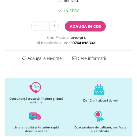
alimentara.
Printuri Comestibile
Ornamente
IN STOC
Flori Comestibile
RELAXARE & HOBBY
ADAUGA IN COS
Role pentru colorat
Cod Produs:
bwc-prs
Postere gigant
Ai nevoie de ajutor?
0764 018 741
Puzzele mecanic
PETRECERI & EVENIMENTE
Adauga la Favorite
Cere informatii
Paie colorate
Baloane
Cutii marturii
Articole party
Toppere prajituri
Consultanță gratuită, înainte și după
De 12 ani alaturi de voi
DETERGENTI & CURATENIE
achiziție.
Livrare rapidă prin curier rapid,
Doar produse de calitate, verificate
direct la ușa ta.
si certificate.