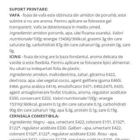
SUPORT PRINTARE:
VAFA
- foaia de vafa este obtinuta din amidon de porumb, este
subtire si nu are aroma. Pentru aplicare se foloseste gel
transparent. Vafa se deterioreaza in mediu umed.
Ingrediente:
amidon porumb, apa, ulei floarea soarelui.
Valori
nutritionale/100g:
energie 1543KJ/366kcal, grasimi 3g din care
saturate 0g, carbohidrati 87g din care zaharuri 0g, protein 0g, sare
0g.
ICING
- foaia de icing are la baza fondantul, aroma delicata de
vanilie si este flexibila. Pentru aplicare se foloseste lipici alimentar.
Nu uitati sa indepartati folia de plastic.
Ingrediente:
amidon, maltodextrina, zahar, glicerina E422,
dextroza, apa, ulei vegetal cocos, agent gelifiere (guma E460i,
E466, guma arabica E414), emulsificator E471, E492,E475, E435,
agent antiaglomerare fosfat tricalciu, aroma, regulator aciditate
E330, conservant E202.
Valori nutritionale/100g
: energie
1531KJ/360kcal, grasimi 0,1g din care saturate 0,1g, carbohidrati
90g din care zaharuri 18g, apa 9,3g, protein 0,1g, sare 0,19g.
CERNEALA COMESTIBILA:
Ingrediente: Negru -
apa, umectant E422, colorant E151, E102*,
E122*, regulator aciditate E330.
Galben -
apa, umectant E422,
colorant E102*, E122*, regulator aciditate E330.
Rosu -
apa,
umectant E422, colorant E122*, regulator aciditate E330.
Albastru