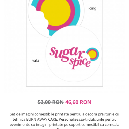
Ustensile ciocolata
AMBALARE & PREZENTARE
Cupcakes
Briose
Cakepops - Acadele
Torturi
Prajituri
Praline - Bomboane
Eclair - Macarons
Pungi celofan
Forme pentru copt
Candybar - Catering
Alte ambalaje
DECORARE
53,00 RON
46,60 RON
Pasta de zahar - Icing
Decoratiuni din zahar
Set de imagini comestibile printate pentru a decora prajiturile cu
Decoratiuni din ciocolata
tehnica BURN AWAY CAKE. Personalizeaza-ti dulciurile pentru
Barot
evenimente cu imagini printate pe suport comestibil cu cerneala