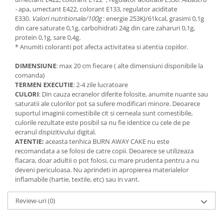
-
apa, umectant E422, colorant E133, regulator aciditate
E330.
Valori nutritionale/100g
: energie 253KJ/61kcal, grasimi 0,1g
din care saturate 0,1g, carbohidrati 24g din care zaharuri 0,1g,
protein 0,1g, sare 0,4g.
* Anumiti coloranti pot afecta activitatea si atentia copiilor.
DIMENSIUNE
: max 20 cm fiecare ( alte dimensiuni disponibile la
comanda)
TERMEN EXECUTIE
: 2-4 zile lucratoare
CULORI
: Din cauza ecranelor diferite folosite, anumite nuante sau
saturatii ale culorilor pot sa sufere modificari minore. Deoarece
suportul imaginii comestibile cit si cerneala sunt comestibile,
culorile rezultate este posibil sa nu fie identice cu cele de pe
ecranul dispizitivului digital.
ATENTIE:
aceasta tenhica BURN AWAY CAKE nu este
recomandata a se folosi de catre copii. Deoarece se utilizeaza
flacara, doar adultii o pot folosi, cu mare prudenta pentru a nu
deveni periculoasa. Nu aprindeti in apropierea materialelor
inflamabile (hartie, textile, etc) sau in vant.
Review-uri
(0)