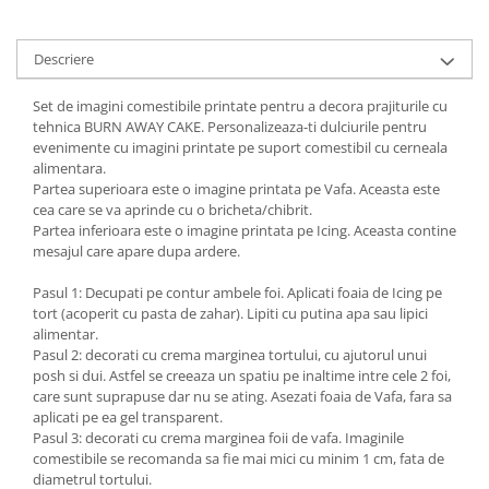
Descriere
Set de imagini comestibile printate pentru a decora prajiturile cu
tehnica BURN AWAY CAKE. Personalizeaza-ti dulciurile pentru
evenimente cu imagini printate pe suport comestibil cu cerneala
alimentara.
Partea superioara este o imagine printata pe Vafa. Aceasta este
cea care se va aprinde cu o bricheta/chibrit.
Partea inferioara este o imagine printata pe Icing. Aceasta contine
mesajul care apare dupa ardere.
Pasul 1: Decupati pe contur ambele foi. Aplicati foaia de Icing pe
tort (acoperit cu pasta de zahar). Lipiti cu putina apa sau lipici
alimentar.
Pasul 2: decorati cu crema marginea tortului, cu ajutorul unui
posh si dui. Astfel se creeaza un spatiu pe inaltime intre cele 2 foi,
care sunt suprapuse dar nu se ating. Asezati foaia de Vafa, fara sa
aplicati pe ea gel transparent.
Pasul 3: decorati cu crema marginea foii de vafa. Imaginile
comestibile se recomanda sa fie mai mici cu minim 1 cm, fata de
diametrul tortului.