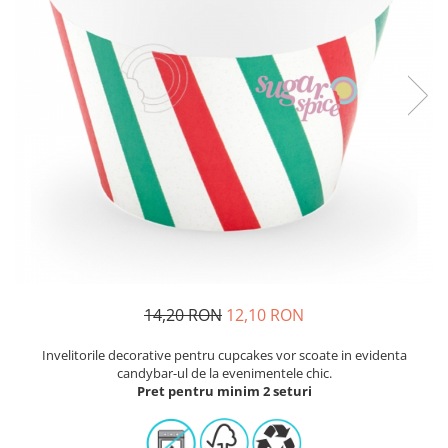
Sabloane - Embosere
Ustensile ciocolata
AMBALARE & PREZENTARE
Cupcakes
Briose
Cakepops - Acadele
Torturi
Prajituri
Praline - Bomboane
Eclair - Macarons
Pungi celofan
Forme pentru copt
14,20 RON
12,10 RON
Candybar - Catering
Alte ambalaje
Invelitorile decorative pentru cupcakes vor scoate in evidenta
candybar-ul de la evenimentele chic.
DECORARE
Pret pentru minim 2 seturi
Pasta de zahar - Icing
Decoratiuni din zahar