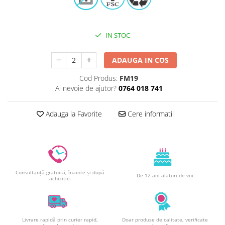
Decoratiuni din ciocolata
Barot
Printuri Comestibile
IN STOC
Ornamente
Flori Comestibile
ADAUGA IN COS
RELAXARE & HOBBY
Cod Produs:
FM19
Role pentru colorat
Ai nevoie de ajutor?
0764 018 741
Postere gigant
Puzzele mecanic
Adauga la Favorite
Cere informatii
PETRECERI & EVENIMENTE
Paie colorate
Baloane
Cutii marturii
Consultanță gratuită, înainte și după
De 12 ani alaturi de voi
achiziție.
Articole party
Toppere prajituri
DETERGENTI & CURATENIE
Livrare rapidă prin curier rapid,
Doar produse de calitate, verificate