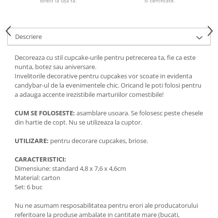
direct la ușa ta.
si certificate.
Descriere
Decoreaza cu stil cupcake-urile pentru petrecerea ta, fie ca este
nunta, botez sau aniversare.
Invelitorile decorative pentru cupcakes vor scoate in evidenta
candybar-ul de la evenimentele chic. Oricand le poti folosi pentru
a adauga accente irezistibile marturiilor comestibile!
CUM SE FOLOSESTE:
asamblare usoara. Se folosesc peste chesele
din hartie de copt. Nu se utilizeaza la cuptor.
UTILIZARE:
pentru decorare cupcakes, briose.
CARACTERISTICI:
Dimensiune: standard 4,8 x 7,6 x 4,6cm
Material: carton
Set: 6 buc
Nu ne asumam resposabilitatea pentru erori ale producatorului
referitoare la produse ambalate in cantitate mare (bucati,