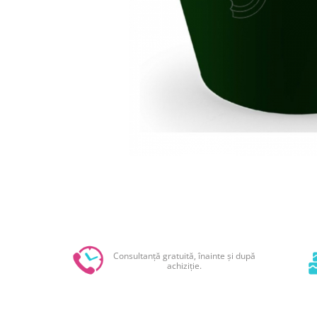
Sabloane - Embosere
Ustensile ciocolata
AMBALARE & PREZENTARE
Cupcakes
Briose
Cakepops - Acadele
Torturi
Prajituri
Praline - Bomboane
Distribuie
Eclair - Macarons
pe
Pungi celofan
Facebook
Forme pentru copt
Candybar - Catering
Alte ambalaje
Consultanță gratuită, înainte și după
DECORARE
achiziție.
Pasta de zahar - Icing
Decoratiuni din zahar