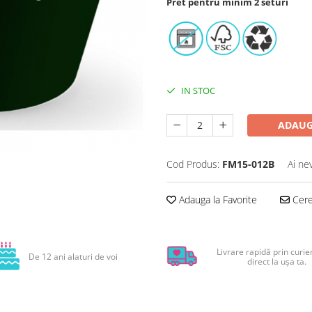
Pret pentru minim 2 seturi
IN STOC
ADAUG
Cod Produs:
FM15-012B
Ai ne
Adauga la Favorite
Cere 
Livrare rapidă prin curier
De 12 ani alaturi de voi
direct la ușa ta.