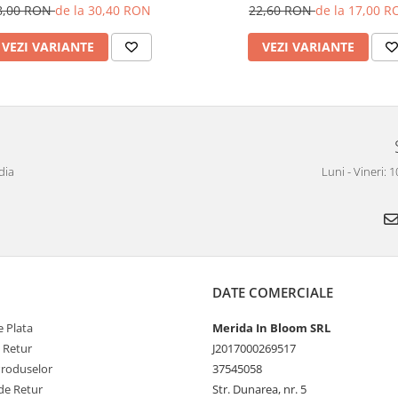
8,00 RON
de la 30,40 RON
22,60 RON
de la 17,00 
VEZI VARIANTE
VEZI VARIANTE
dia
Luni - Vineri: 
DATE COMERCIALE
 Plata
Merida In Bloom SRL
e Retur
J2017000269517
Produselor
37545058
de Retur
Str. Dunarea, nr. 5