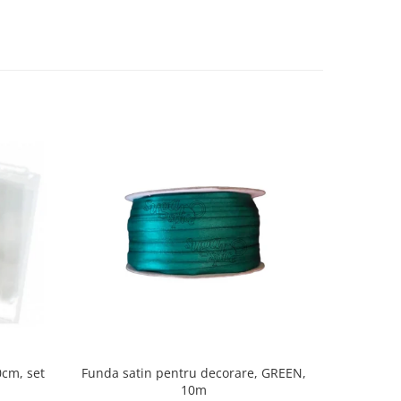
0cm, set
Funda satin pentru decorare, GREEN,
Folie ac
10m