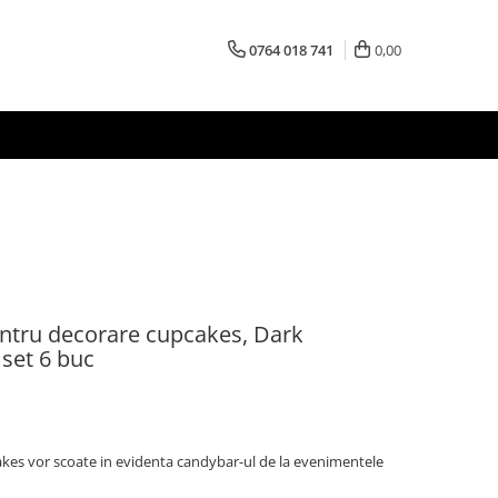
0764 018 741
0,00
pentru decorare cupcakes, Dark
set 6 buc
akes vor scoate in evidenta candybar-ul de la evenimentele