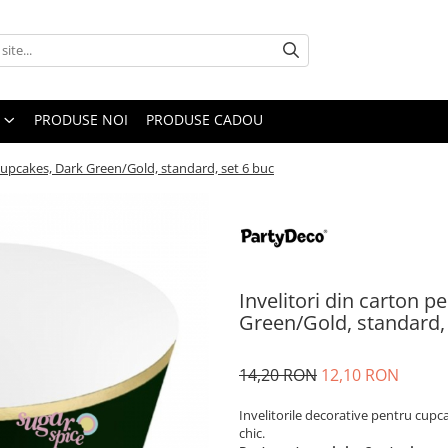
PRODUSE NOI
PRODUSE CADOU
 cupcakes, Dark Green/Gold, standard, set 6 buc
Invelitori din carton 
Green/Gold, standard, 
14,20 RON
12,10 RON
Invelitorile decorative pentru cupc
chic.