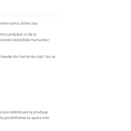
a este nunta, botez sau
enta candybar-ul de la
cente irezistibile marturiilor
hesele din hartie de copt. Nu se
ului referitoare la produse
ta posibilitatea sa apara mici