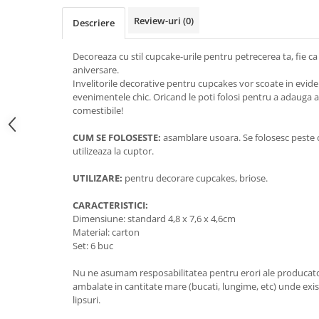
Decoratiuni din ciocolata
Review-uri
(0)
Descriere
Barot
Printuri Comestibile
Decoreaza cu stil cupcake-urile pentru petrecerea ta, fie c
Ornamente
aniversare.
Flori Comestibile
Invelitorile decorative pentru cupcakes vor scoate in evid
evenimentele chic. Oricand le poti folosi pentru a adauga ac
RELAXARE & HOBBY
comestibile!
Role pentru colorat
CUM SE FOLOSESTE:
asamblare usoara. Se folosesc peste c
Postere gigant
utilizeaza la cuptor.
Puzzele mecanic
PETRECERI & EVENIMENTE
UTILIZARE:
pentru decorare cupcakes, briose.
Paie colorate
CARACTERISTICI:
Baloane
Dimensiune: standard 4,8 x 7,6 x 4,6cm
Material: carton
Cutii marturii
Set: 6 buc
Articole party
Nu ne asumam resposabilitatea pentru erori ale producator
Toppere prajituri
ambalate in cantitate mare (bucati, lungime, etc) unde exis
DETERGENTI & CURATENIE
lipsuri.