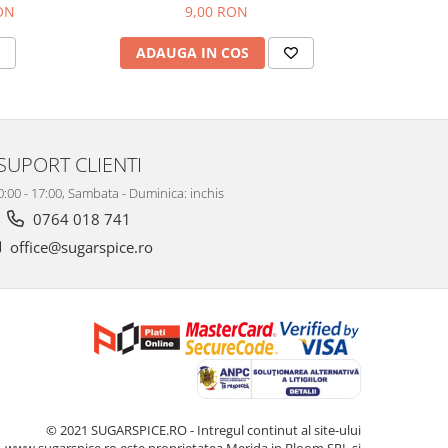
RON
9,00 RON
ADAUGA IN COS
V
SUPORT CLIENTI
10:00 - 17:00, Sambata - Duminica: inchis
0764 018 741
office@sugarspice.ro
© 2021 SUGARSPICE.RO - Intregul continut al site-ului