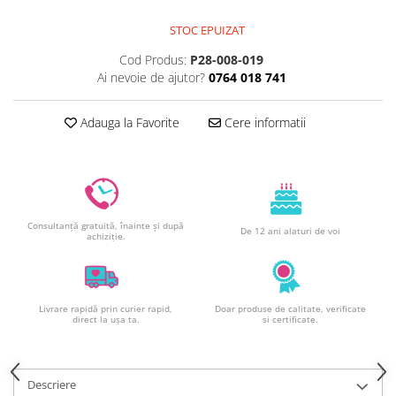
Decoratiuni din ciocolata
STOC EPUIZAT
Barot
Printuri Comestibile
Cod Produs:
P28-008-019
Ai nevoie de ajutor?
0764 018 741
Ornamente
Flori Comestibile
Adauga la Favorite
Cere informatii
RELAXARE & HOBBY
Role pentru colorat
Postere gigant
Puzzele mecanic
PETRECERI & EVENIMENTE
Consultanță gratuită, înainte și după
De 12 ani alaturi de voi
achiziție.
Paie colorate
Baloane
Cutii marturii
Livrare rapidă prin curier rapid,
Doar produse de calitate, verificate
Articole party
direct la ușa ta.
si certificate.
Toppere prajituri
DETERGENTI & CURATENIE
Descriere