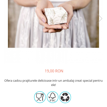
Sabloane - Embosere
Ustensile ciocolata
AMBALARE & PREZENTARE
Cupcakes
Briose
Cakepops - Acadele
Torturi
Prajituri
Praline - Bomboane
Eclair - Macarons
Pungi celofan
19,00 RON
Forme pentru copt
Candybar - Catering
Ofera cadou prajiturele delicioase intr-un ambalaj creat special pentru
Alte ambalaje
ele!
DECORARE
Pasta de zahar - Icing
Decoratiuni din zahar