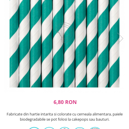
Ustensile ciocolata
AMBALARE & PREZENTARE
Cupcakes
Briose
Cakepops - Acadele
Torturi
Prajituri
Praline - Bomboane
Eclair - Macarons
Pungi celofan
Forme pentru copt
Candybar - Catering
Alte ambalaje
DECORARE
6,80 RON
Pasta de zahar - Icing
Decoratiuni din zahar
Fabricate din hartie intarita si colorate cu cerneala alimentara, paiele
Decoratiuni din ciocolata
biodegradabile se pot folosi la cakepops sau bauturi.
Barot