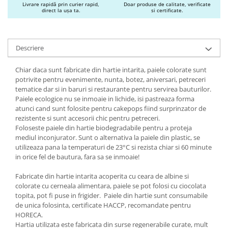
Livrare rapidă prin curier rapid,
Doar produse de calitate, verificate
direct la ușa ta.
si certificate.
Descriere
Chiar daca sunt fabricate din hartie intarita, paiele colorate sunt
potrivite pentru evenimente, nunta, botez, aniversari, petreceri
tematice dar si in baruri si restaurante pentru servirea bauturilor.
Paiele ecologice nu se inmoaie in lichide, isi pastreaza forma
atunci cand sunt folosite pentru cakepops fiind surprinzator de
rezistente si sunt accesorii chic pentru petreceri.
Foloseste paiele din hartie biodegradabile pentru a proteja
mediul inconjurator. Sunt o alternativa la paiele din plastic, se
utilizeaza pana la temperaturi de 23°C si rezista chiar si 60 minute
in orice fel de bautura, fara sa se inmoaie!
Fabricate din hartie intarita acoperita cu ceara de albine si
colorate cu cerneala alimentara, paiele se pot folosi cu ciocolata
topita, pot fi puse in frigider. Paiele din hartie sunt consumabile
de unica folosinta, certificate HACCP, recomandate pentru
HORECA.
Hartia utilizata este fabricata din surse regenerabile curate, mult