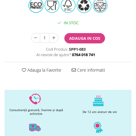
Printuri Comestibile
Ornamente
Flori Comestibile
IN STOC
RELAXARE & HOBBY
Role pentru colorat
ADAUGA IN COS
Postere gigant
Puzzele mecanic
Cod Produs:
SPP1-083
Ai nevoie de ajutor?
0764 018 741
PETRECERI & EVENIMENTE
Paie colorate
Adauga la Favorite
Cere informatii
Baloane
Cutii marturii
Articole party
Toppere prajituri
DETERGENTI & CURATENIE
Consultanță gratuită, înainte și după
De 12 ani alaturi de voi
achiziție.