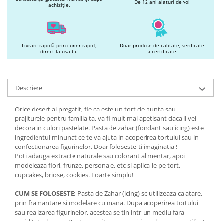
De 12 ani alaturi de voi
achiziție.
Livrare rapidă prin curier rapid,
Doar produse de calitate, verificate
direct la ușa ta.
si certificate.
Descriere
Orice desert ai pregatit, fie ca este un tort de nunta sau
prajiturele pentru familia ta, va fi mult mai apetisant daca il vei
decora in culori pastelate. Pasta de zahar (fondant sau icing) este
ingredientul minunat ce te va ajuta in acoperirea tortului sau in
confectionarea figurinelor. Doar foloseste-ti imaginatia !
Poti adauga extracte naturale sau colorant alimentar, apoi
modeleaza flori, frunze, personaje, etc si aplica-le pe tort,
cupcakes, briose, cookies. Foarte simplu!
CUM SE FOLOSESTE:
Pasta de Zahar (icing) se utilizeaza ca atare,
prin framantare si modelare cu mana. Dupa acoperirea tortului
sau realizarea figurinelor, acestea se tin intr-un mediu fara