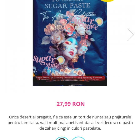
Ustensile ciocolata
AMBALARE & PREZENTARE
Cupcakes
Briose
Cakepops - Acadele
Torturi
Prajituri
Praline - Bomboane
Eclair - Macarons
Pungi celofan
Forme pentru copt
Candybar - Catering
Alte ambalaje
DECORARE
27,99 RON
Pasta de zahar - Icing
Orice desert ai pregatit, fie ca este un tort de nunta sau prajiturele
Decoratiuni din zahar
pentru familia ta, va fi mult mai apetisant daca il vei decora cu pasta
Decoratiuni din ciocolata
de zahar(icing) in culori pastelate.
Barot