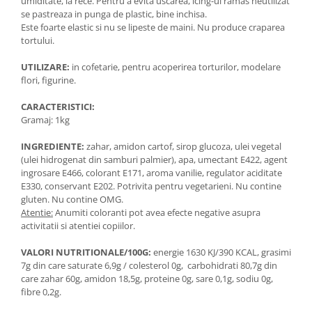
umiditate, la rece. Pentru a evita uscarea, icing-ul ramas neutilizat
se pastreaza in punga de plastic, bine inchisa.
Este foarte elastic si nu se lipeste de maini. Nu produce craparea
tortului.
UTILIZARE:
in cofetarie, pentru acoperirea torturilor, modelare
flori, figurine.
CARACTERISTICI:
Gramaj: 1kg
INGREDIENTE:
zahar, amidon cartof, sirop glucoza, ulei vegetal
(ulei hidrogenat din samburi palmier), apa, umectant E422, agent
ingrosare E466, colorant E171, aroma vanilie, regulator aciditate
E330, conservant E202. Potrivita pentru vegetarieni. Nu contine
gluten. Nu contine OMG.
Atentie:
Anumiti coloranti pot avea efecte negative asupra
activitatii si atentiei copiilor.
VALORI NUTRITIONALE/100G:
energie 1630 KJ/390 KCAL, grasimi
7g din care saturate 6,9g / colesterol 0g, carbohidrati 80,7g din
care zahar 60g, amidon 18,5g, proteine 0g, sare 0,1g, sodiu 0g,
fibre 0,2g.