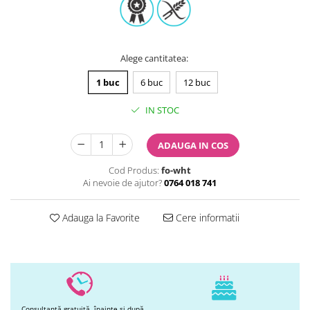
Printuri Comestibile
Ornamente
Flori Comestibile
RELAXARE & HOBBY
Alege cantitatea
:
Role pentru colorat
1 buc
6 buc
12 buc
Postere gigant
Puzzele mecanic
IN STOC
PETRECERI & EVENIMENTE
ADAUGA IN COS
Paie colorate
Baloane
Cod Produs:
fo-wht
Cutii marturii
Ai nevoie de ajutor?
0764 018 741
Articole party
Toppere prajituri
Adauga la Favorite
Cere informatii
DETERGENTI & CURATENIE
Consultanță gratuită, înainte și după