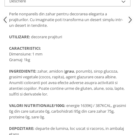
Descriere
Perle nonpareils din zahar pentru decorarea eleganta a
prajiturilor. Cu imaginatie poti transforma un desert simplu intr-
un desert in tendinte.
UTILIZARE:
decorare prajituri
CARACTERISTICI:
Dimensiune: 1 mm
Gramaj: 1kg
INGREDIENTE:
zahar, amidon (
grau
, porumb), sirop glucoza,
grasimi vegetale (cocos, rapita), agent glazurare ceara albine.
Anumiti coloranti pot avea efecte adverse asupra activitatii si
atentiei copiilor. Poate contine urme de gluten, alune, soia, lapte,
sulfiti si derivatele lor.
VALORI NUTRITIONALE/100G:
energie 1639KJ / 387KCAL, grasimi
0g din care saturate 0g, carbohidrati 95g din care zahar 75g,
proteine 0g, sare 0g.
DEPOZITARE:
departe de lumina, loc uscat si racoros, in ambalaj
etans.