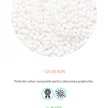
Sabloane - Embosere
Ustensile ciocolata
AMBALARE & PREZENTARE
Cupcakes
Briose
Cakepops - Acadele
Torturi
Prajituri
Praline - Bomboane
Eclair - Macarons
Pungi celofan
125,00 RON
Forme pentru copt
Candybar - Catering
Perle din zahar nonpareils pentru decorarea prajiturilor.
Alte ambalaje
DECORARE
Pasta de zahar - Icing
Decoratiuni din zahar
IN STOC