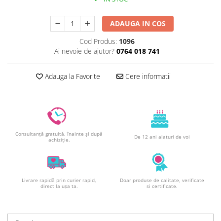
Decoratiuni din ciocolata
Barot
ADAUGA IN COS
Printuri Comestibile
Cod Produs:
1096
Ornamente
Ai nevoie de ajutor?
0764 018 741
Flori Comestibile
RELAXARE & HOBBY
Adauga la Favorite
Cere informatii
Role pentru colorat
Postere gigant
Puzzele mecanic
PETRECERI & EVENIMENTE
Consultanță gratuită, înainte și după
De 12 ani alaturi de voi
Paie colorate
achiziție.
Baloane
Cutii marturii
Articole party
Livrare rapidă prin curier rapid,
Doar produse de calitate, verificate
direct la ușa ta.
si certificate.
Toppere prajituri
DETERGENTI & CURATENIE