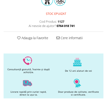
Printuri Comestibile
Ornamente
Flori Comestibile
STOC EPUIZAT
RELAXARE & HOBBY
Cod Produs:
1127
Ai nevoie de ajutor?
0764 018 741
Role pentru colorat
Postere gigant
Puzzele mecanic
Adauga la Favorite
Cere informatii
PETRECERI & EVENIMENTE
Paie colorate
Baloane
Cutii marturii
Articole party
Consultanță gratuită, înainte și după
De 12 ani alaturi de voi
achiziție.
Toppere prajituri
DETERGENTI & CURATENIE
Livrare rapidă prin curier rapid,
Doar produse de calitate, verificate
direct la ușa ta.
si certificate.