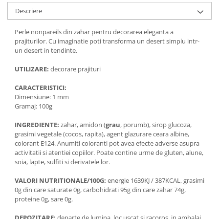
Descriere
Perle nonpareils din zahar pentru decorarea eleganta a
prajiturilor. Cu imaginatie poti transforma un desert simplu intr-
un desert in tendinte.
UTILIZARE:
decorare prajituri
CARACTERISTICI:
Dimensiune: 1 mm
Gramaj: 100g
INGREDIENTE:
zahar, amidon (
grau
, porumb), sirop glucoza,
grasimi vegetale (cocos, rapita), agent glazurare ceara albine,
colorant E124. Anumiti coloranti pot avea efecte adverse asupra
activitatii si atentiei copiilor. Poate contine urme de gluten, alune,
soia, lapte, sulfiti si derivatele lor.
VALORI NUTRITIONALE/100G:
energie 1639KJ / 387KCAL, grasimi
0g din care saturate 0g, carbohidrati 95g din care zahar 74g,
proteine 0g, sare 0g.
DEPOZITARE:
departe de lumina, loc uscat si racoros, in ambalaj