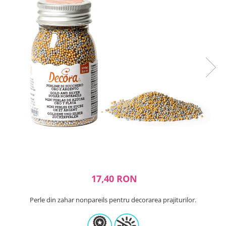
Ustensile ciocolata
AMBALARE & PREZENTARE
Cupcakes
Briose
Cakepops - Acadele
Torturi
Prajituri
Praline - Bomboane
Eclair - Macarons
Pungi celofan
Forme pentru copt
Candybar - Catering
Alte ambalaje
DECORARE
17,40 RON
Pasta de zahar - Icing
Decoratiuni din zahar
Perle din zahar nonpareils pentru decorarea prajiturilor.
Decoratiuni din ciocolata
Barot