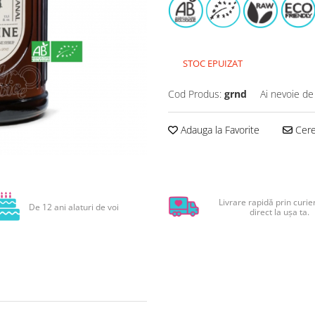
STOC EPUIZAT
Cod Produs:
grnd
Ai nevoie de
Adauga la Favorite
Cere 
Livrare rapidă prin curier
De 12 ani alaturi de voi
direct la ușa ta.