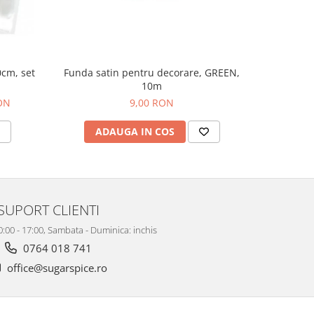
0cm, set
Funda satin pentru decorare, GREEN,
Folie ac
10m
RON
9,00 RON
ADAUGA IN COS
V
SUPORT CLIENTI
10:00 - 17:00, Sambata - Duminica: inchis
0764 018 741
office@sugarspice.ro