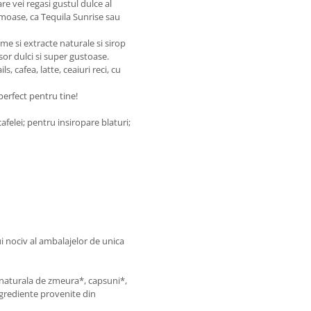
re vei regasi gustul dulce al
faimoase, ca Tequila Sunrise sau
me si extracte naturale si sirop
sor dulci si super gustoase.
, cafea, latte, ceaiuri reci, cu
perfect pentru tine!
felei; pentru insiropare blaturi;
ui nociv al ambalajelor de unica
 naturala de zmeura*, capsuni*,
Ingrediente provenite din