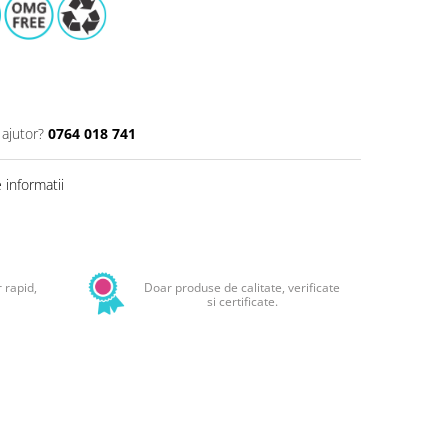
 ajutor?
0764 018 741
informatii
Distribuie
pe
Facebook
 rapid,
Doar produse de calitate, verificate
si certificate.