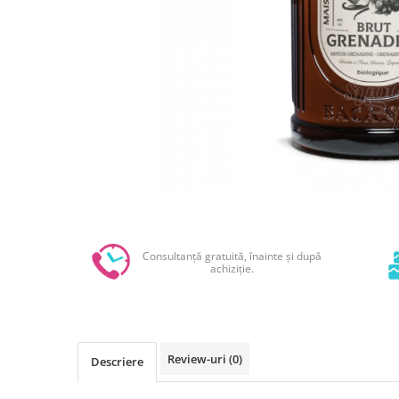
Sabloane - Embosere
Ustensile ciocolata
AMBALARE & PREZENTARE
Cupcakes
Briose
Cakepops - Acadele
Torturi
Prajituri
Praline - Bomboane
Eclair - Macarons
Pungi celofan
Consultanță gratuită, înainte și după
Forme pentru copt
achiziție.
Candybar - Catering
Alte ambalaje
DECORARE
Review-uri
(0)
Descriere
Pasta de zahar - Icing
Decoratiuni din zahar