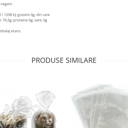
, vegani.
 / 1298 kJ; grasimi 0g, din care
i: 76,5g; proteine 0g; sare: 0g
ambalaj etans.
PRODUSE SIMILARE