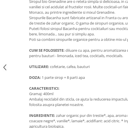
Siropul bio Grenadine are o reteta simpla si delicioasa, in ca
Decoratiuni din ciocolata
vaniliei si cel acidulat al fructelor rosii. Multe cocktail-uri 
Barot
Monaco, au printre ingrediente si mixul Grenadine.
Siropurile Bacanha sunt fabricate artizanal in Franta cu aro
Printuri Comestibile
de trestie de zahar organic. O gama de siropuri organice, u
Ornamente
Puteti folosi siropul Bacanha pentru cocktailuri sau mocktails
Flori Comestibile
bere, limonada... sau pur si simplu apa.
Poti sa combini siropurile organice pentru a obtine mix-ul 
RELAXARE & HOBBY
Role pentru colorat
CUM SE FOLOSESTE:
diluare cu apa, pentru aromatizarea ca
pentru bauturi - limonada, iced tea, cocktails, mocktails.
Postere gigant
Puzzele mecanic
UTILIZARE:
cofetarie, cafea, bauturi
PETRECERI & EVENIMENTE
DOZA:
1 parte sirop + 8 parti apa
Paie colorate
Baloane
CARACTERISTICI:
Gramaj: 400ml
Cutii marturii
Ambalaj reciclabil din sticla, ce ajuta la reducerea impactul
Articole party
folosita asupra planetei noastre.
Toppere prajituri
INGREDIENTE:
zahar organic pur din trestie*, apa, aroma
DETERGENTI & CURATENIE
coacaze negre*, vanilie*, lamaie*, acidifiant: acid citric. * 
agricultura biologica.