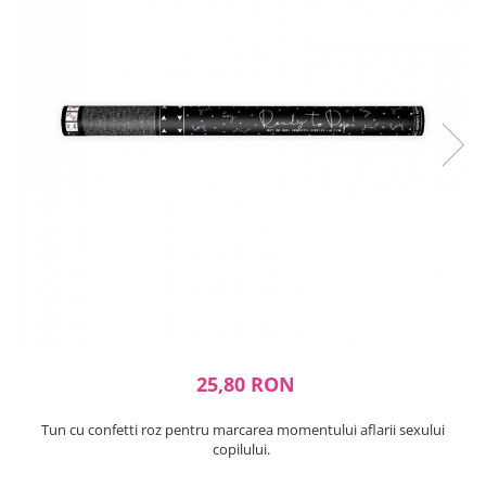
Ustensile ciocolata
AMBALARE & PREZENTARE
Cupcakes
Briose
Cakepops - Acadele
Torturi
Prajituri
Praline - Bomboane
Eclair - Macarons
Pungi celofan
Forme pentru copt
Candybar - Catering
Alte ambalaje
DECORARE
25,80 RON
Pasta de zahar - Icing
Decoratiuni din zahar
Tun cu confetti roz pentru marcarea momentului aflarii sexului
Decoratiuni din ciocolata
copilului.
Barot