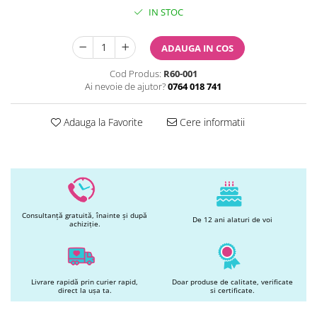
Printuri Comestibile
IN STOC
Ornamente
Flori Comestibile
ADAUGA IN COS
RELAXARE & HOBBY
Cod Produs:
R60-001
Role pentru colorat
Ai nevoie de ajutor?
0764 018 741
Postere gigant
Puzzele mecanic
Adauga la Favorite
Cere informatii
PETRECERI & EVENIMENTE
Paie colorate
Baloane
Cutii marturii
Articole party
Consultanță gratuită, înainte și după
Toppere prajituri
De 12 ani alaturi de voi
achiziție.
DETERGENTI & CURATENIE
Livrare rapidă prin curier rapid,
Doar produse de calitate, verificate
direct la ușa ta.
si certificate.