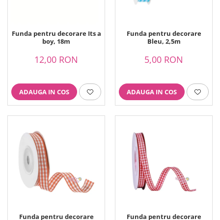
Ustensile ciocolata
AMBALARE & PREZENTARE
Cupcakes
Funda pentru decorare Its a
Funda pentru decorare
boy, 18m
Bleu, 2,5m
Briose
Cakepops - Acadele
12,00 RON
5,00 RON
Torturi
Prajituri
Praline - Bomboane
ADAUGA IN COS
ADAUGA IN COS
Eclair - Macarons
Pungi celofan
Forme pentru copt
Candybar - Catering
Alte ambalaje
DECORARE
Pasta de zahar - Icing
Decoratiuni din zahar
Decoratiuni din ciocolata
Barot
Funda pentru decorare
Funda pentru decorare