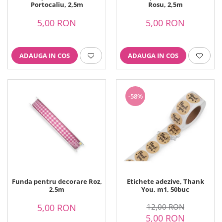
Printuri Comestibile
Portocaliu, 2,5m
Rosu, 2,5m
Ornamente
5,00 RON
5,00 RON
Flori Comestibile
RELAXARE & HOBBY
Role pentru colorat
ADAUGA IN COS
ADAUGA IN COS
Postere gigant
Puzzele mecanic
PETRECERI & EVENIMENTE
-58%
Paie colorate
Baloane
Cutii marturii
Articole party
Toppere prajituri
DETERGENTI & CURATENIE
Funda pentru decorare Roz,
Etichete adezive, Thank
2,5m
You, m1, 50buc
5,00 RON
12,00 RON
5,00 RON