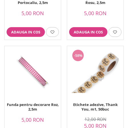
Printuri Comestibile
Portocaliu, 2,5m
Rosu, 2,5m
Ornamente
5,00 RON
5,00 RON
Flori Comestibile
RELAXARE & HOBBY
Role pentru colorat
ADAUGA IN COS
ADAUGA IN COS
Postere gigant
Puzzele mecanic
PETRECERI & EVENIMENTE
-58%
Paie colorate
Baloane
Cutii marturii
Articole party
Toppere prajituri
DETERGENTI & CURATENIE
Funda pentru decorare Roz,
Etichete adezive, Thank
2,5m
You, m1, 50buc
5,00 RON
12,00 RON
5,00 RON