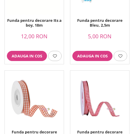
Ustensile ciocolata
AMBALARE & PREZENTARE
Cupcakes
Funda pentru decorare Its a
Funda pentru decorare
boy, 18m
Bleu, 2,5m
Briose
Cakepops - Acadele
12,00 RON
5,00 RON
Torturi
Prajituri
Praline - Bomboane
ADAUGA IN COS
ADAUGA IN COS
Eclair - Macarons
Pungi celofan
Forme pentru copt
Candybar - Catering
Alte ambalaje
DECORARE
Pasta de zahar - Icing
Decoratiuni din zahar
Decoratiuni din ciocolata
Barot
Funda pentru decorare
Funda pentru decorare