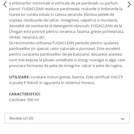
a imbinarilor orizontale si verticale de pe pardoseli, cu parfum
placut. FUGACLEAN readuce pardoseala, rosturile si imbinarile la
starea lor curata initala in cateva secunde. Elimina petele de
vopsea, reziduurile de calcar, innegrirea, salpetrul si murdaria,
deosebit de rezistente la detergentii obisnuiti. FUGACLEAN de la
Chogan este potrivit pentru ceramica, faianta, gresie portelanata,
clinker, teracota, etc.
Se recomanda utilizarea FUGACLEAN periodic pentru spalarea
pardoselilor (in special, celor naturale si poroase). Este excelent
pentru curatarea pardoselilor de pe balcoane, deoarece acestea
sunt mai expuse la ploaie, umiditate si smog, mucegai si alge, care
provoaca formarea de pete de innegrire, calcar si pete de rugina.
UTILIZARE:
curatare rosturi gresie, faianta. Este certificat HACCP
si poate fi folosit in siguranta in sistemul Horeca.
CARACTERISTICI:
Cantitate: 500 ml
Review-uri
(0)