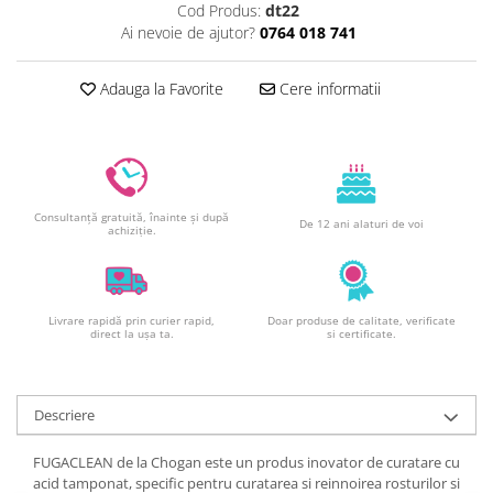
Cod Produs:
dt22
Decoratiuni din ciocolata
Ai nevoie de ajutor?
0764 018 741
Barot
Printuri Comestibile
Adauga la Favorite
Cere informatii
Ornamente
Flori Comestibile
RELAXARE & HOBBY
Role pentru colorat
Postere gigant
Consultanță gratuită, înainte și după
De 12 ani alaturi de voi
achiziție.
Puzzele mecanic
PETRECERI & EVENIMENTE
Paie colorate
Livrare rapidă prin curier rapid,
Doar produse de calitate, verificate
direct la ușa ta.
si certificate.
Baloane
Cutii marturii
Articole party
Descriere
Toppere prajituri
DETERGENTI & CURATENIE
FUGACLEAN de la Chogan este un produs inovator de curatare cu
acid tamponat, specific pentru curatarea si reinnoirea rosturilor si