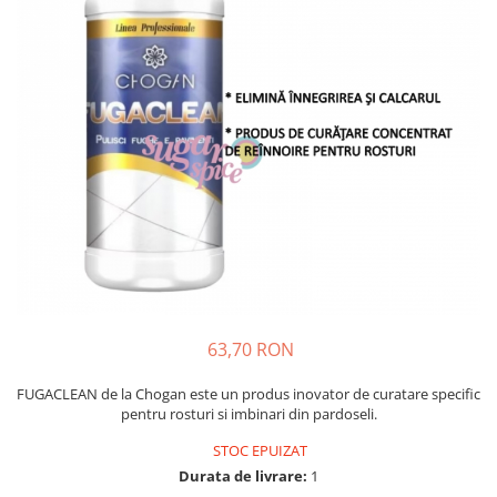
Sabloane - Embosere
Ustensile ciocolata
AMBALARE & PREZENTARE
Cupcakes
Briose
Cakepops - Acadele
Torturi
Prajituri
Praline - Bomboane
Eclair - Macarons
Pungi celofan
Forme pentru copt
63,70 RON
Candybar - Catering
Alte ambalaje
FUGACLEAN de la Chogan este un produs inovator de curatare specific
pentru rosturi si imbinari din pardoseli.
DECORARE
STOC EPUIZAT
Pasta de zahar - Icing
Durata de livrare:
1
Decoratiuni din zahar