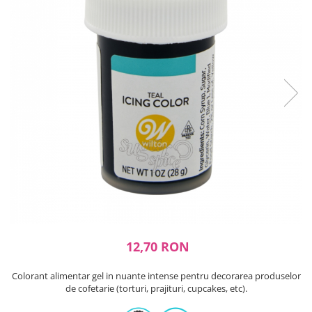
Ustensile ciocolata
AMBALARE & PREZENTARE
Cupcakes
Briose
Cakepops - Acadele
Torturi
Prajituri
Praline - Bomboane
Eclair - Macarons
Pungi celofan
Forme pentru copt
Candybar - Catering
Alte ambalaje
DECORARE
12,70 RON
Pasta de zahar - Icing
Decoratiuni din zahar
Colorant alimentar gel in nuante intense pentru decorarea produselor
Decoratiuni din ciocolata
de cofetarie (torturi, prajituri, cupcakes, etc).
Barot