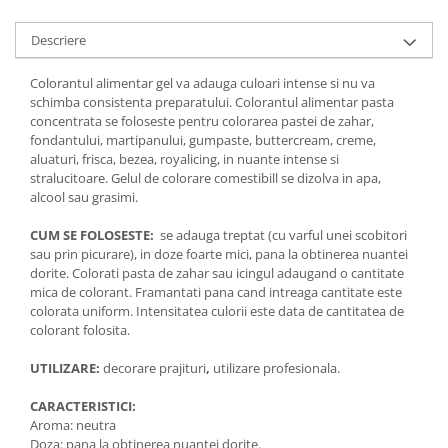
Descriere
Colorantul alimentar gel va adauga culoari intense si nu va
schimba consistenta preparatului. Colorantul alimentar pasta
concentrata se foloseste pentru colorarea pastei de zahar,
fondantului, martipanului, gumpaste, buttercream, creme,
aluaturi, frisca, bezea, royalicing, in nuante intense si
stralucitoare. Gelul de colorare comestibill se dizolva in apa,
alcool sau grasimi.
CUM SE FOLOSESTE:
se adauga treptat (cu varful unei scobitori
sau prin picurare), in doze foarte mici, pana la obtinerea nuantei
dorite. Colorati pasta de zahar sau icingul adaugand o cantitate
mica de colorant. Framantati pana cand intreaga cantitate este
colorata uniform. Intensitatea culorii este data de cantitatea de
colorant folosita.
UTILIZARE:
decorare prajituri
,
utilizare profesionala.
CARACTERISTICI:
Aroma: neutra
Doza: pana la obtinerea nuantei dorite.