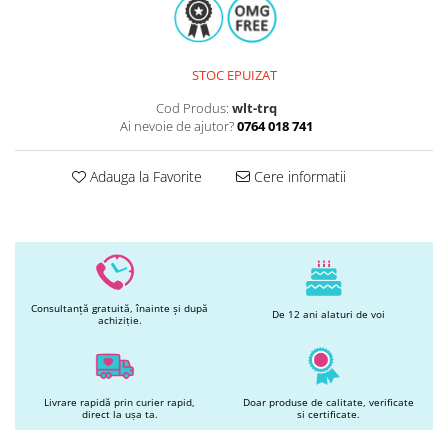
Printuri Comestibile
Ornamente
Flori Comestibile
STOC EPUIZAT
RELAXARE & HOBBY
Cod Produs:
wlt-trq
Role pentru colorat
Ai nevoie de ajutor?
0764 018 741
Postere gigant
Puzzele mecanic
Adauga la Favorite
Cere informatii
PETRECERI & EVENIMENTE
Paie colorate
Baloane
Cutii marturii
Articole party
Toppere prajituri
Consultanță gratuită, înainte și după
De 12 ani alaturi de voi
achiziție.
DETERGENTI & CURATENIE
Livrare rapidă prin curier rapid,
Doar produse de calitate, verificate
direct la ușa ta.
si certificate.