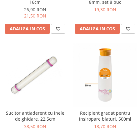
16cm
8mm, set 8 buc
Decoratiuni din ciocolata
26,90 RON
19,30 RON
Barot
21,50 RON
Printuri Comestibile
Ornamente
ADAUGA IN COS
ADAUGA IN COS
Flori Comestibile
RELAXARE & HOBBY
Role pentru colorat
Postere gigant
Puzzele mecanic
PETRECERI & EVENIMENTE
Paie colorate
Baloane
Cutii marturii
Articole party
Sucitor antiaderent cu inele
Recipient gradat pentru
de ghidare, 22,5cm
insiropare blaturi, 500ml
Toppere prajituri
38,50 RON
18,70 RON
DETERGENTI & CURATENIE