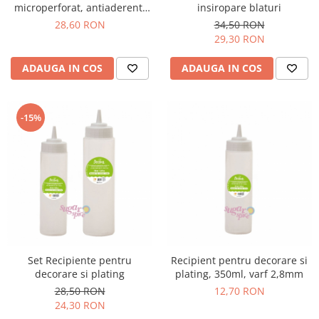
microperforat, antiaderent,
insiropare blaturi
38,5x28,5 cm
28,60 RON
34,50 RON
29,30 RON
ADAUGA IN COS
ADAUGA IN COS
-15%
Set Recipiente pentru
Recipient pentru decorare si
decorare si plating
plating, 350ml, varf 2,8mm
28,50 RON
12,70 RON
24,30 RON