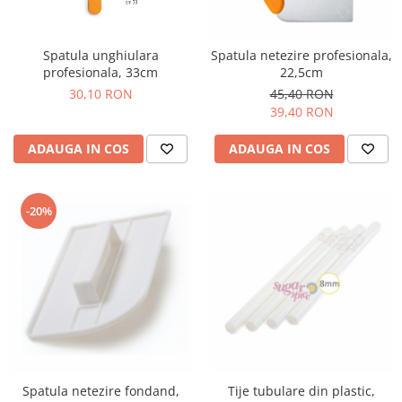
Sabloane - Embosere
Ustensile ciocolata
AMBALARE & PREZENTARE
Spatula unghiulara
Spatula netezire profesionala,
profesionala, 33cm
22,5cm
Cupcakes
30,10 RON
45,40 RON
Briose
39,40 RON
Cakepops - Acadele
ADAUGA IN COS
ADAUGA IN COS
Torturi
Prajituri
Praline - Bomboane
-20%
Eclair - Macarons
Pungi celofan
Forme pentru copt
Candybar - Catering
Alte ambalaje
DECORARE
Pasta de zahar - Icing
Decoratiuni din zahar
Spatula netezire fondand,
Tije tubulare din plastic,