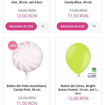
Printuri Comestibile
mix, 30 cm, set 6 buc
Candy Blue, 45 cm
Ornamente
18,00 RON
17,50 RON
Flori Comestibile
12,00 RON
11,50 RON
RELAXARE & HOBBY
Role pentru colorat
ADAUGA IN COS
ADAUGA IN COS
Postere gigant
Puzzele mecanic
PETRECERI & EVENIMENTE
-34%
Paie colorate
Baloane
Cutii marturii
Articole party
Toppere prajituri
DETERGENTI & CURATENIE
Balon din folie metalizata,
Balon din latex, Bright
Candy Pink, 45 cm
Green Pastel, 12 cm, set 10
buc
17,50 RON
12,00 RON
11,50 RON