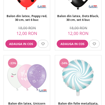
Ustensile ciocolata
AMBALARE & PREZENTARE
Cupcakes
Balon din latex, Poppy red,
Balon din latex, Dots Black,
30 cm, set 6 buc
30 cm, set 6 buc
Briose
Cakepops - Acadele
18,00 RON
18,00 RON
Torturi
12,00 RON
12,00 RON
Prajituri
Praline - Bomboane
ADAUGA IN COS
ADAUGA IN COS
Eclair - Macarons
Pungi celofan
Forme pentru copt
-33%
-34%
Candybar - Catering
Alte ambalaje
DECORARE
Pasta de zahar - Icing
Decoratiuni din zahar
Decoratiuni din ciocolata
Barot
Balon din latex, Unicorn
Balon din folie metalizata,